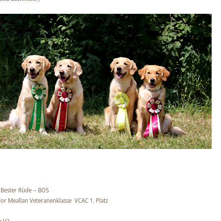
; Bester Rüde – BOS
or Meallan Veteranenklasse VCAC 1. Platz