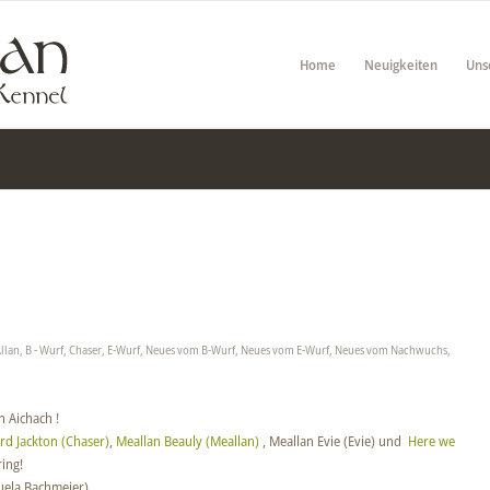
Home
Neuigkeiten
Uns
llan
,
B - Wurf
,
Chaser
,
E-Wurf
,
Neues vom B-Wurf
,
Neues vom E-Wurf
,
Neues vom Nachwuchs
,
n Aichach !
rd Jackton (Chaser)
,
Meallan Beauly (Meallan)
, Meallan Evie (Evie) und
Here we
ing!
uela Bachmeier)