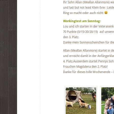
Ihr Sohn Allan (Meallan Allanmore) wi
und last but not least Klein Evie : Le
Ring so macht oder auch nicht
Workingtest am Sonntag:
Lou und ich starten in der Veteranenk
70 Punkte (0/15/20/20/15) auf unser
den 3. Platz.
Danke mein Sonnenscheinchen für di
Allan (Meallan Allanmore) startet in 
und erreicht damit in der Anfängerkl
4. Platz.Ausserdem startet Pennys So
Frauchen Magdalena den 2. Platz!
Danke für dieses tolle Wochenende – i