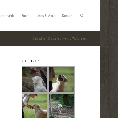
ere Hunde
Zucht
Links & More
Kontakt
Du bist hier:
Startseite
/
News
/
Workingtest
ZULETZT :