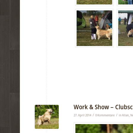
Work & Show – Clubsc
/
/
27. April 2014
0 Kommentare
in
Allan
,
N