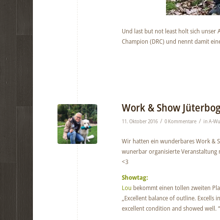
Und last but not least holt sich unser
Champion (DRC) und nennt damit einen 
Work & Show Jüterbog
/
/
11. Oktober 2016
0 Kommentare
in
A-Wu
Wir hatten ein wunderbares Work & S
wunerbar organisierte Veranstaltung
<3
Showtag:
Lou
bekommt einen tollen zweiten Plat
„Excellent balance of outline. Excells
excellent condition and showed well. 