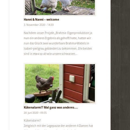
Hanni & Nanni – welcome
3. November 2020 - 14:33
Nachdem unser Projekt „Brahma- Eigenproduktion ja
nun ein anderes Ergebnis als gehofft hatte, hatten wir
nun das Glück zwei wunderbare Brahma-Mädels in
isabell-perlgrau gebändert zu bekommen. Die beiden
sind in etwa so alt wie unsere schwarzen…
Kükenalarm!? Mal ganz was anderes….
20. Juni 2020 - 09:35
Kükenalarm?
Zeitgleich mit der Legepause der anderen 4 Damen hat