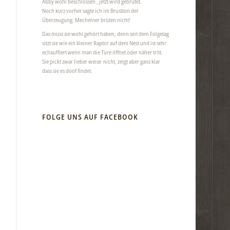
Abby wohl beschlossen , jetzt wird gebrütet.
Noch kurz vorher sagte ich im Brustton der
Überzeugung: Mechelner brüten nicht!
Das muss sie wohl gehört haben, denn seit dem Folgetag
sitzt sie wie ein kleiner Raptor auf dem Nest und ist sehr
echauffiert wenn man die Türe öffnet oder näher tritt.
Sie pickt zwar lieber weise nicht, zeigt aber ganz klar
dass sie es doof findet.
FOLGE UNS AUF FACEBOOK