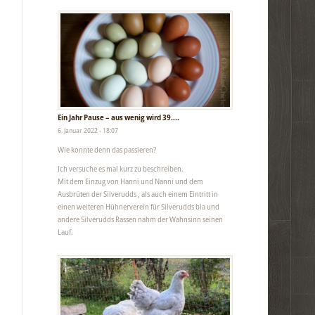
Ein Jahr Pause – aus wenig wird 39….
6. Januar 2022 - 18:07
Wie konnte denn das passieren?
Ich versuche es mal kurz zu beschreiben.
Mit dem Einzug von Hanni und Nanni und dem
Ausbrüten der Silverudds , als auch einem Eintritt in
einen weiteren Hühnerverein für Silverudds bla und
andere Silverudds Rassen nahm der Wahnsinn seinen
Lauf.