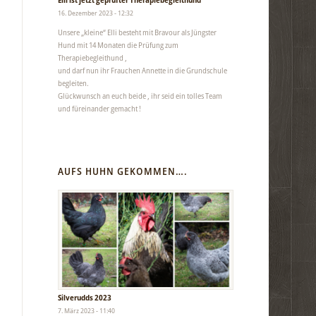
16. Dezember 2023 - 12:32
Unsere „kleine“ Elli besteht mit Bravour als Jüngster
Hund mit 14 Monaten die Prüfung zum
Therapiebegleithund ,
und darf nun ihr Frauchen Annette in die Grundschule
begleiten.
Glückwunsch an euch beide , ihr seid ein tolles Team
und füreinander gemacht !
AUFS HUHN GEKOMMEN….
Silverudds 2023
7. März 2023 - 11:40