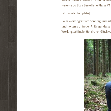
Meallan Beauly Gebrauchshundeklass
Here we go Busy Bee offene Klasse V1
[Not a valid template]
Beim Workingtest am Sonntag servie
und holten sich in der Anfängerklasse 
Workingtestfinale. Herzlichen Glückw