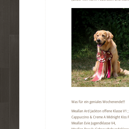
Was für ein geniales Wochenende!!!
Meallan Ard Jackton offene Klasse V1 
Cappuccino & Creme A Midnight Kiss F
Meallan Evie Jugendklasse V4,