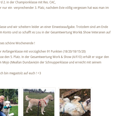
rd 2. in der Championklasse mit Res. CAC,
ider nur ein verprechender 3. Platz, nachdem Evie völlig vergessen hat was man im
lasse und wir scheitern leider an einer Einweiseaufgabe. Trotzdem sind am Ende
em Konto und so schafft es Lou in der Gesamtwertung Work& Show Veteranen auf
eses schöne Wochenende !
der Anfängerklasse mit vorzüglichen 91 Punkten (18/20/18/15/20)
asse den 5. Platz. In der Gesamtwertung Work & Show (A/F/O) erhält er sogar den
hn Mojo (Meallan Dundavie)in der Schnupperklasse und erreicht mit seinem
ch bin megastolz auf euch ! <3