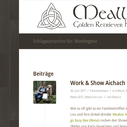
Schlagwortarchiv für: Workingtest
Beiträge
Work & Show Aichach
/
/
30. Juni 2017
0 Kommentare
in
A-Wurf
,
A
/
News 2017
,
News von Lou
von
Bianca
Wie so oft gibt es ein Familientreffen i
Lou und ihre (Enkel-)Kinder
Meallan A
go Busy Bee (Biene)
rocken den Showr
(Bilder von Karin Feuerstein und Man