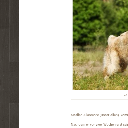
pic
Meallan Allanmore (unser Allan) kom
Nachdem er vor zwei Wochen erst sein