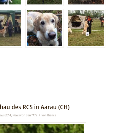
hau des RCS in Aarau (CH)
/
ews 2014
,
News von den "A"s
von
Bianca