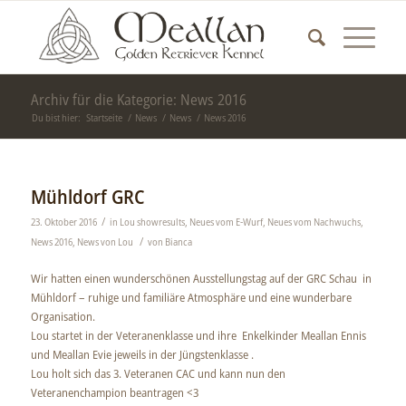
Archiv für die Kategorie: News 2016
Du bist hier:
Startseite
/
News
/
News
/
News 2016
Mühldorf GRC
/
23. Oktober 2016
in
Lou showresults
,
Neues vom E-Wurf
,
Neues vom Nachwuchs
,
/
News 2016
,
News von Lou
von
Bianca
Wir hatten einen wunderschönen Ausstellungstag auf der GRC Schau in
Mühldorf – ruhige und familiäre Atmosphäre und eine wunderbare
Organisation.
Lou startet in der Veteranenklasse und ihre Enkelkinder Meallan Ennis
und Meallan Evie jeweils in der Jüngstenklasse .
Lou holt sich das 3. Veteranen CAC und kann nun den
Veteranenchampion beantragen <3