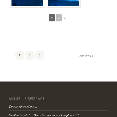
1
2
►
1
2
3
Seite 1 von 3
AKTUELLE BEITRÄGE
Time to say goodbye …
Meallan Beauly ist „Deutscher Veteranen Champion VDH“