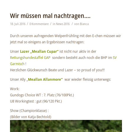
Wir müssen mal nachtragen….
/
/
/
18. Juli 2016
0 Kommentare
in
News 2016
von
Bianca
Durch unseren aufregenden Welpenfrühling mit den E-chen müssen wir
jetzt mal so einigens an Ergebnissen nachtragen:
Unser
Lazer „Meallan Cupar“
ist nicht nur aktiv in der
Rettungshundestaffel GAP
sondern besteht auch noch die BHP im
SV
Garmisch
!
Herzlichen Glückwunsch Beate und Lazer – so proud of you!!!
Unser Ally „
Meallan Allanmore“
war wieder fleissig unterwegs:
Work:
Gundogs Choice WT : 7. Platz (76/100Pkt.)
U8 Workingtest : gut (96/120 Pkt.)
Show (Championklasse) :
(Bilder von Katja Bechtold)