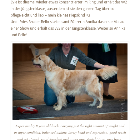
Evie ist diesmal wieder etwas konzentrierter im Ring und erhält das vv2
in der Jüngstenklasse, ausserdem ist sie den ganzen Tag über so
pflegeleicht und lieb – mein kleines Piepskind <3
Und Evies Bruder Bello startet samt Führerin Annika das erste Mal auf
einer Show und erhält das vv3 in der Jüngstenklasse. Weiter so Annika
und Bello!
Super quality 9 year old bitch, carrying just the right amount of weight and
in super condition, balanced outline, lovely head and expression, good reach
and set of neck, good forechest and upper arm, straight front, nice bone,