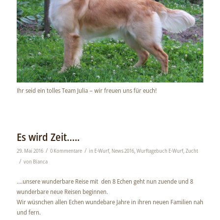
Ihr seid ein tolles Team Julia – wir freuen uns für euch!
Es wird Zeit…..
/
/
29. Mai 2016
0 Kommentare
in
E-Wurf
,
News 2016
,
Wurftagebuch E-Wurf
,
Zucht
/
von
Bianca
….unsere wunderbare Reise mit den 8 Echen geht nun zuende und 8
wunderbare neue Reisen beginnen.
Wir wüsnchen allen Echen wundebare Jahre in ihren neuen Familien nah
und fern.