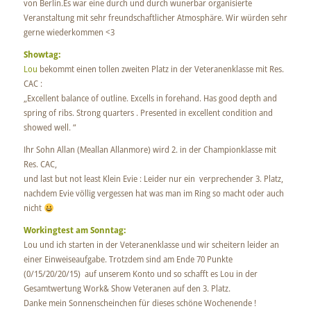
von Berlin.Es war eine durch und durch wunerbar organisierte
Veranstaltung mit sehr freundschaftlicher Atmosphäre. Wir würden sehr
gerne wiederkommen <3
Showtag:
Lou
bekommt einen tollen zweiten Platz in der Veteranenklasse mit Res.
CAC :
„Excellent balance of outline. Excells in forehand. Has good depth and
spring of ribs. Strong quarters . Presented in excellent condition and
showed well. “
Ihr Sohn Allan (Meallan Allanmore) wird 2. in der Championklasse mit
Res. CAC,
und last but not least Klein Evie : Leider nur ein verprechender 3. Platz,
nachdem Evie völlig vergessen hat was man im Ring so macht oder auch
nicht
Workingtest am Sonntag:
Lou und ich starten in der Veteranenklasse und wir scheitern leider an
einer Einweiseaufgabe. Trotzdem sind am Ende 70 Punkte
(0/15/20/20/15) auf unserem Konto und so schafft es Lou in der
Gesamtwertung Work& Show Veteranen auf den 3. Platz.
Danke mein Sonnenscheinchen für dieses schöne Wochenende !