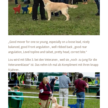
„Good mover for one so young, especially on a loose lead, nicely
balanced, good Front angulation , well ribbed back , good rear
angulation, Level topline and tailset, pretty head, correct bite.“
Lou wird mit Silke 3. bei den Veteranen , weil sie „noch zu jung für die
Veteranenklasse“ ist. Das nehm ich mal als Kompliment mit ihren knapp
9 Jahren .