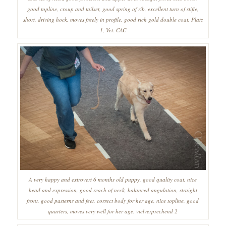
good topline, croup and tailset, good spring of rib, excellent turn of stifle,
short, driving hock, moves freely in profile, good rich gold double coat. Platz
1, Vet. CAC
A very happy and extrovert 6 months old puppy, good quality coat, nice
head and expression, good reach of neck, balanced angulation, straight
front, good pasterns and feet, correct body for her age, nice topline, good
quarters, moves very well for her age. vielverprechend 2