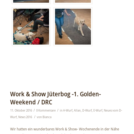
Work & Show Jüterbog -1. Golden-
Weekend / DRC
/
/
11. Oktober 2016
0 Kommentare
in
A-Wurf
,
Allan
,
D-Wurf
,
E-Wurf
,
Neues vom D-
/
Wurf
,
News 2016
von
Bianca
Wir hatten ein wunderbares Work & Show- Wochenende in der Nähe