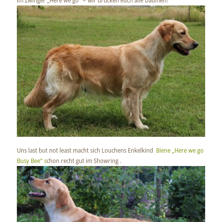
im Zwinger „Here we go“ – wir drücken euch alle Daumen!
Uns last but not least macht sich Louchens Enkelkind
Biene „Here we go
Busy Bee“ s
chon recht gut im Showring .