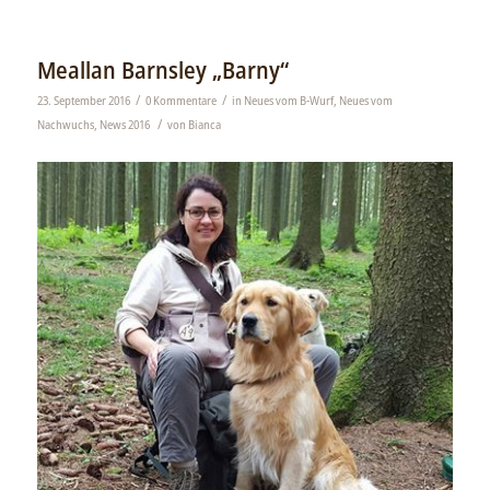
Meallan Barnsley „Barny“
/
/
23. September 2016
0 Kommentare
in
Neues vom B-Wurf
,
Neues vom
/
Nachwuchs
,
News 2016
von
Bianca