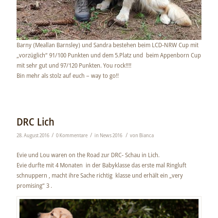
Barny (Meallan Barnsley) und Sandra bestehen beim LCD-NRW Cup mit
„vorzüglich“ 91/100 Punkten und dem 5.Platz und beim Appenborn Cup
mit sehr gut und 97/120 Punkten. You rock!!!!
Bin mehr als stolz auf euch – way to go!!
DRC Lich
/
/
/
28. August 2016
0 Kommentare
in
News 2016
von
Bianca
Evie und Lou waren on the Road zur DRC- Schau in Lich.
Evie durfte mit 4 Monaten in der Babyklasse das erste mal Ringluft
schnuppern , macht ihre Sache richtig klasse und erhält ein „very
promising“ 3 .