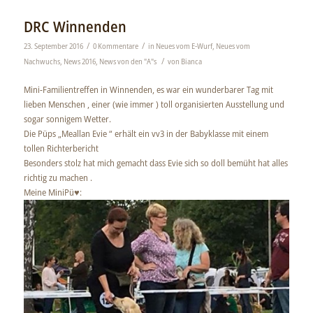
DRC Winnenden
/
/
23. September 2016
0 Kommentare
in
Neues vom E-Wurf
,
Neues vom
/
Nachwuchs
,
News 2016
,
News von den "A"s
von
Bianca
Mini-Familientreffen in Winnenden, es war ein wunderbarer Tag mit
lieben Menschen , einer (wie immer ) toll organisierten Ausstellung und
sogar sonnigem Wetter.
Die Püps „Meallan Evie “ erhält ein vv3 in der Babyklasse mit einem
tollen Richterbericht
Besonders stolz hat mich gemacht dass Evie sich so doll bemüht hat alles
richtig zu machen .
Meine MiniPü
♥️
: