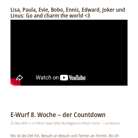
Lisa, Paula, Evie, Bobo, Ennis, Edward, Joker und
Linus: Go and charm the world <3
E-Wurf 8. Woche – der Countdown
/
/
25. Mai 2016
in
E-Wurf
,
News 2016
,
Wurftagebuch E-Wurf
,
Zucht
von
Bianca
Wo ist die Zeit hin, Besuch an Besuch und Termin an Termin. Bis ich