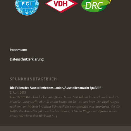
Impressum
Datenschutzerklärung
SPUNKHUNDTAGEBUCH
Die Fallen des Ausstellerlebens…oder „Ausstellen macht Spaß!!!“
2. April 2013
Die CACIB München lockte mit offenen Toren. Seit Jahren hatte ich nicht mehr in
München ausgestellt, obwohl es nur knapp 60 km von uns liegt. Die Erfahrungen
reichten von wirklich brutalem Schneechaos (wir sprechen von Ausmaßen, die die
Hälfte der Aussteller zuhause blieben liessen), kleinen Ringen mit Pfosten in der
Mitte (erleichtert den Blick auf […]