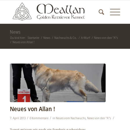
News
Du bist hier:
Startseite
/
News
/
Nachwuchs & Co.
/
A-Wurf
/
News von den "A"s
/
Neues von Allan !
Neues von Allan !
/
/
/
7. April 2013
0 Kommentare
in
Neues vom Nachwuchs
,
News von den "A"s
Zuerst müssen wir noch ein Ergebnis nachreichen: