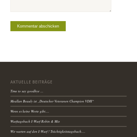
AKTUELLE BEITRÄGE
Time to say goodbye …
Meallan Beauly ist „Deutscher Veteranen Champion VDH“
Wenn es keine Worte gibt….
Wurftagebuch I-Wurf Robin & Mio
Wir warten auf den I-Wurf ! Trächtigkeitstagebuch….