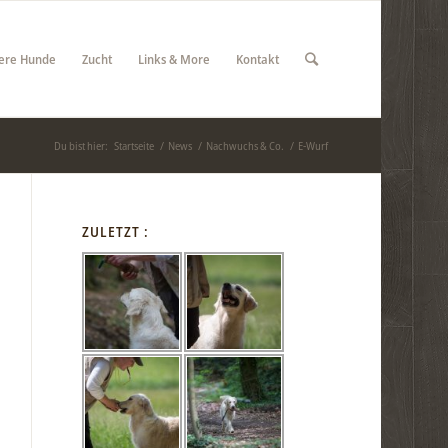
ere Hunde
Zucht
Links & More
Kontakt
Du bist hier:
Startseite
/
News
/
Nachwuchs & Co.
/
E-Wurf
ZULETZT :