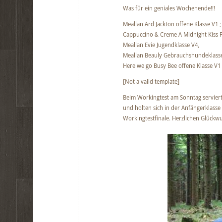
Was für ein geniales Wochenende!!!
Meallan Ard Jackton offene Klasse V1 
Cappuccino & Creme A Midnight Kiss F
Meallan Evie Jugendklasse V4,
Meallan Beauly Gebrauchshundeklass
Here we go Busy Bee offene Klasse V1
[Not a valid template]
Beim Workingtest am Sonntag servie
und holten sich in der Anfängerklasse 
Workingtestfinale. Herzlichen Glückw