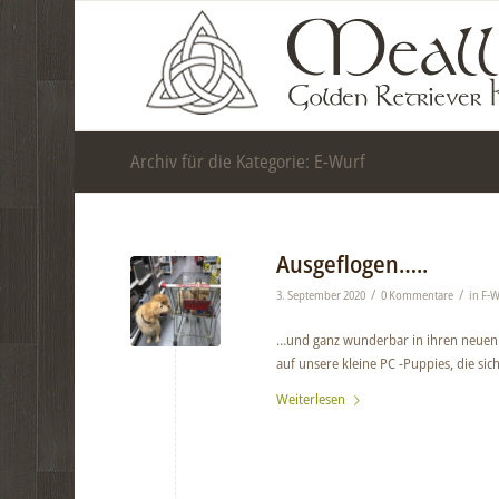
Archiv für die Kategorie: E-Wurf
Ausgeflogen…..
/
/
3. September 2020
0 Kommentare
in
F-W
…und ganz wunderbar in ihren neuen F
auf unsere kleine PC -Puppies, die sic
Weiterlesen