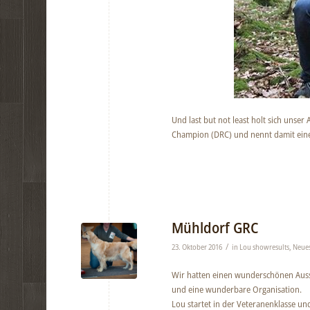
Und last but not least holt sich unser
Champion (DRC) und nennt damit einen 
Mühldorf GRC
/
23. Oktober 2016
in
Lou showresults
,
Neue
Wir hatten einen wunderschönen Auss
und eine wunderbare Organisation.
Lou startet in der Veteranenklasse un