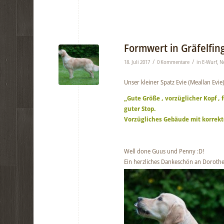
Formwert in Gräfelfin
/
/
18. Juli 2017
0 Kommentare
in
E-Wurf
,
N
Unser kleiner Spatz Evie (Meallan Ev
„Gute Größe , vorzüglicher Kopf ,
guter Stop.
Vorzügliches Gebäude mit korrekt
Well done Guus und Penny :D!
Ein herzliches Dankeschön an Dorothe