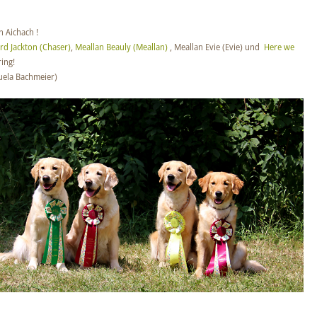
n Aichach !
rd Jackton (Chaser)
,
Meallan Beauly (Meallan)
, Meallan Evie (Evie) und
Here we
ing!
uela Bachmeier)