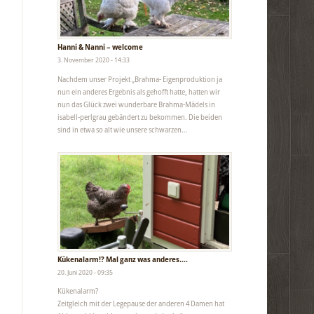
Hanni & Nanni – welcome
3. November 2020 - 14:33
Nachdem unser Projekt „Brahma- Eigenproduktion ja
nun ein anderes Ergebnis als gehofft hatte, hatten wir
nun das Glück zwei wunderbare Brahma-Mädels in
isabell-perlgrau gebändert zu bekommen. Die beiden
sind in etwa so alt wie unsere schwarzen…
Kükenalarm!? Mal ganz was anderes….
20. Juni 2020 - 09:35
Kükenalarm?
Zeitgleich mit der Legepause der anderen 4 Damen hat