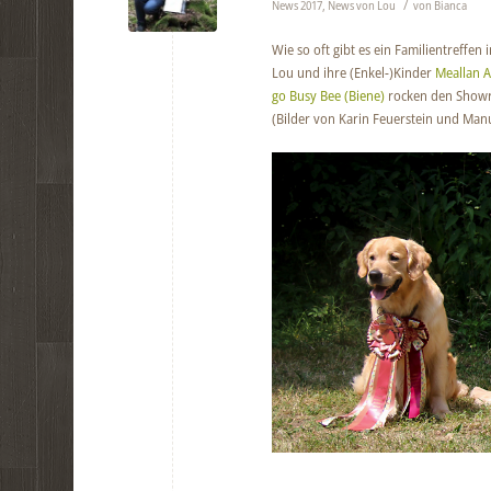
/
News 2017
,
News von Lou
von
Bianca
Wie so oft gibt es ein Familientreffen i
Lou und ihre (Enkel-)Kinder
Meallan A
go Busy Bee (Biene)
rocken den Showr
(Bilder von Karin Feuerstein und Man