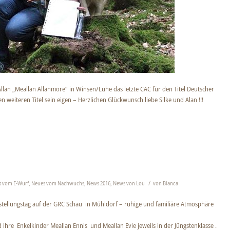
 Allan „Meallan Allanmore“ in Winsen/Luhe das letzte CAC für den Titel Deutscher
weiteren Titel sein eigen – Herzlichen Glückwunsch liebe Silke und Alan !!!
/
s vom E-Wurf
,
Neues vom Nachwuchs
,
News 2016
,
News von Lou
von
Bianca
tellungstag auf der GRC Schau in Mühldorf – ruhige und familiäre Atmosphäre
d ihre Enkelkinder Meallan Ennis und Meallan Evie jeweils in der Jüngstenklasse .