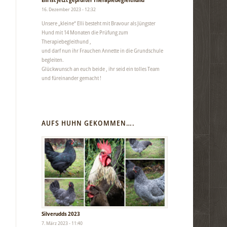
16. Dezember 2023 - 12:32
Unsere „kleine“ Elli besteht mit Bravour als Jüngster
Hund mit 14 Monaten die Prüfung zum
Therapiebegleithund ,
und darf nun ihr Frauchen Annette in die Grundschule
begleiten.
Glückwunsch an euch beide , ihr seid ein tolles Team
und füreinander gemacht !
AUFS HUHN GEKOMMEN….
Silverudds 2023
7. März 2023 - 11:40