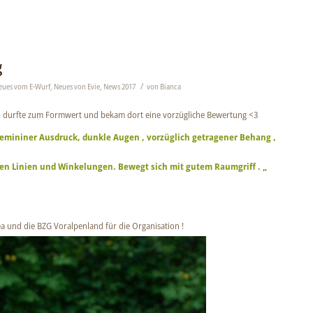
g
/
eues vom E-Wurf
,
Neues von Evie
,
News 2017
von
Bianca
ie) durfte zum Formwert und bekam dort eine vorzügliche Bewertung <3
 femininer Ausdruck, dunkle Augen , vorzüglich getragener Behang ,
en Linien und Winkelungen. Bewegt sich mit gutem Raumgriff . „
a und die BZG Voralpenland für die Organisation !