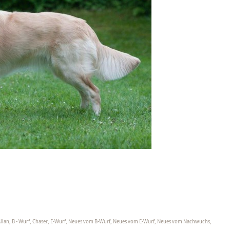
llan
,
B - Wurf
,
Chaser
,
E-Wurf
,
Neues vom B-Wurf
,
Neues vom E-Wurf
,
Neues vom Nachwuchs
,