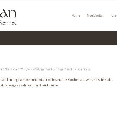
Home
Neuigkeiten
Uns
/
urf
,
Neues vom F-Wurf
,
News 2020
,
Wurftagebuch F-Wurf
,
Zucht
von
Bianca
amilien angekommen und mittlerweile schon 15 Wochen alt . Wir sind sehr stolz
h durchwegs als sehr sehr lernfreudig zeigen.