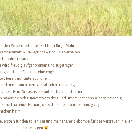
Rot den Wesenstest unter Richterin Birgit Muhr:
s Temperament – Bewegungs – und Spielverhalten.
t sehr aufmerksam.
les wird freudig aufgenommen und zugetragen.
hr geehrt
<3
) hat sie eine enge,
zeit bereit sich unterzuordnen.
tend und braucht den Kontakt nicht unbedingt.
h unter. Beim Schuss ist sie aufmerksam und sicher.
 nähert sie sich zunächst vorsichtig und untersucht dann alles selbständig.
 zurückhaltende Hündin, die sich heute apportierfreudig zeigt
nschen hat.“
euerstein für den tollen Tag und meiner Energiebombe für das Vertrauen in allen
Lebenslagen