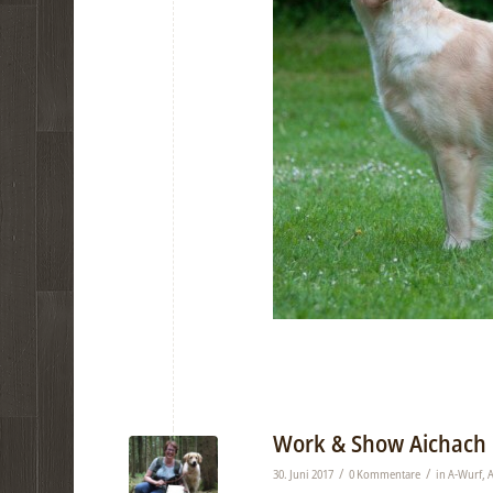
Work & Show Aichach
/
/
30. Juni 2017
0 Kommentare
in
A-Wurf
,
A