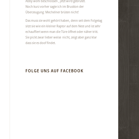
Abby wohl beschlossen , jetzt wird gebrütet.
Noch kurz vorher sagte ich im Brustton der
Überzeugung: Mechelner brüten nicht!
Das muss sie wohl gehört haben, denn seit dem Folgetag
sitzt sie wie ein kleiner Raptor auf dem Nest und ist sehr
echauffiert wenn man die Türe öffnet oder näher tritt.
Sie pickt zwar lieber weise nicht, zeigt aber ganz klar
dass sie es doof findet.
FOLGE UNS AUF FACEBOOK