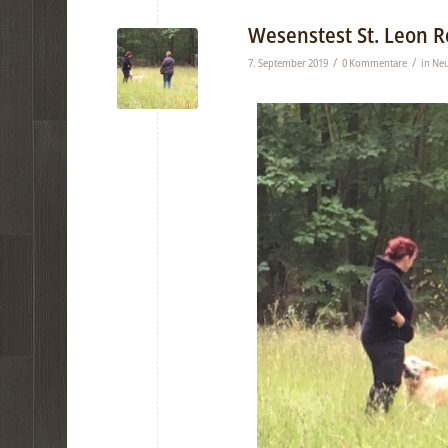
Wesenstest St. Leon R
/
/
7. September 2019
0 Kommentare
in
Neu