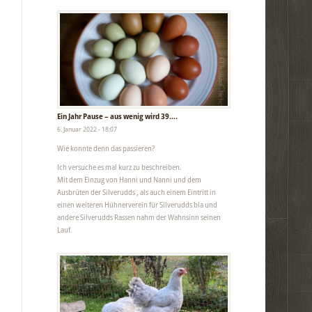
Ein Jahr Pause – aus wenig wird 39….
6. Januar 2022 - 18:07
Wie konnte denn das passieren?
Ich versuche es mal kurz zu beschreiben.
Mit dem Einzug von Hanni und Nanni und dem
Ausbrüten der Silverudds , als auch einem Eintritt in
einen weiteren Hühnerverein für Silverudds bla und
andere Silverudds Rassen nahm der Wahnsinn seinen
Lauf.