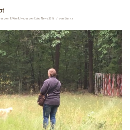
ot
/
es vom E-Wurf
,
Neues von Evie
,
News 2019
von
Bianca