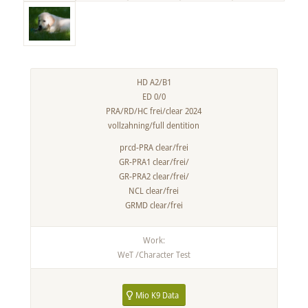
HD A2/B1
ED 0/0
PRA/RD/HC frei/clear 2024
vollzahning/full dentition
prcd-PRA clear/frei
GR-PRA1 clear/frei/
GR-PRA2 clear/frei/
NCL clear/frei
GRMD clear/frei
Work:
WeT /Character Test
Mio K9 Data