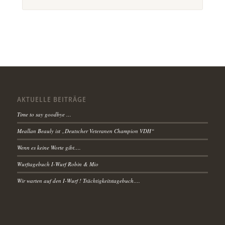
AKTUELLE BEITRÄGE
Time to say goodbye …
Meallan Beauly ist „Deutscher Veteranen Champion VDH“
Wenn es keine Worte gibt….
Wurftagebuch I-Wurf Robin & Mio
Wir warten auf den I-Wurf ! Trächtigkeitstagebuch….