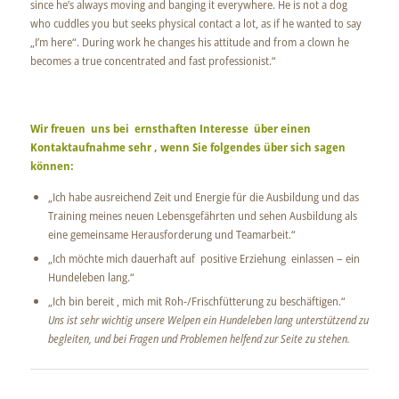
since he’s always moving and banging it everywhere. He is not a dog
who cuddles you but seeks physical contact a lot, as if he wanted to say
„I’m here“. During work he changes his attitude and from a clown he
becomes a true concentrated and fast professionist.“
Wir f
reuen uns bei ernsthaften Interesse über einen
Kontaktaufnahme sehr , wenn Sie folgendes über sich sagen
können:
„Ich habe ausreichend Zeit und Energie für die Ausbildung und das
Training meines neuen Lebensgefährten und sehen Ausbildung als
eine gemeinsame Herausforderung und Teamarbeit.“
„Ich möchte mich dauerhaft auf positive Erziehung einlassen – ein
Hundeleben lang.“
„Ich bin bereit , mich mit Roh-/Frischfütterung zu beschäftigen.“
Uns ist sehr wichtig unsere Welpen ein Hundeleben lang unterstützend zu
begleiten, und bei Fragen und Problemen helfend zur Seite zu stehen.