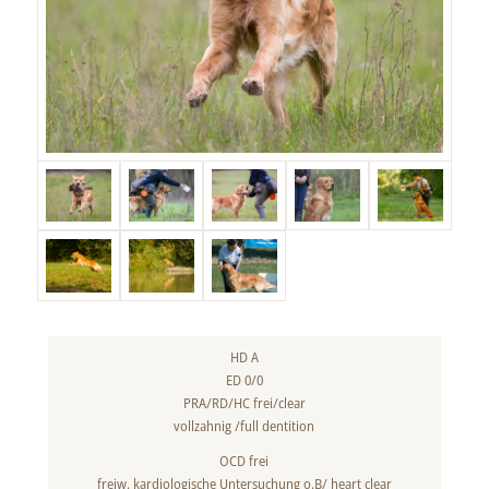
HD A
ED 0/0
PRA/RD/HC frei/clear
vollzahnig /full dentition
OCD frei
freiw. kardiologische Untersuchung o.B/ heart clear