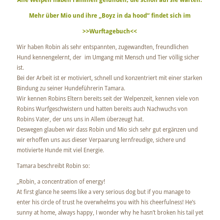
Mehr über Mio und ihre „Boyz in da hood“ findet sich im
>>Wurftagebuch<<
Wir haben Robin als sehr entspannten, zugewandten, freundlichen
Hund kennengelernt, der im Umgang mit Mensch und Tier völlig sicher
ist.
Bei der Arbeit ist er motiviert, schnell und konzentriert mit einer starken
Bindung zu seiner Hundeführerin Tamara.
Wir kennen Robins Eltern bereits seit der Welpenzeit, kennen viele von
Robins Wurfgeschwistern und hatten bereits auch Nachwuchs von
Robins Vater, der uns uns in Allem überzeugt hat.
Deswegen glauben wir dass Robin und Mio sich sehr gut ergänzen und
wir erhoffen uns aus dieser Verpaarung lernfreudige, sichere und
motivierte Hunde mit viel Energie.
Tamara beschreibt Robin so:
„Robin, a concentration of energy!
At first glance he seems like a very serious dog but if you manage to
enter his circle of trust he overwhelms you with his cheerfulness! He’s
sunny at home, always happy, I wonder why he hasn’t broken his tail yet