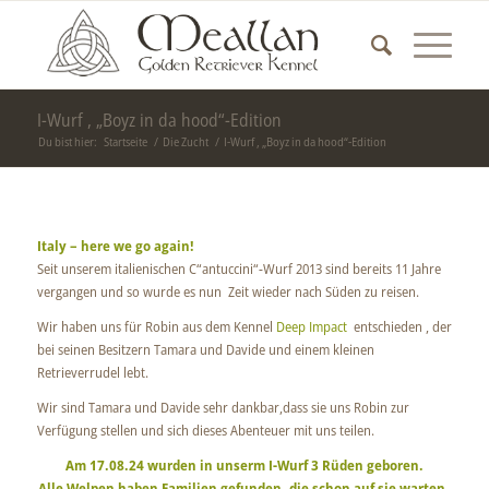
I-Wurf , „Boyz in da hood“-Edition
Du bist hier:
Startseite
/
Die Zucht
/
I-Wurf , „Boyz in da hood“-Edition
Italy – here we go again!
Seit unserem italienischen C“antuccini“-Wurf 2013 sind bereits 11 Jahre
vergangen und so wurde es nun Zeit wieder nach Süden zu reisen.
Wir haben uns für Robin aus dem Kennel
Deep Impact
entschieden , der
bei seinen Besitzern Tamara und Davide und einem kleinen
Retrieverrudel lebt.
Wir sind Tamara und Davide sehr dankbar,dass sie uns Robin zur
Verfügung stellen und sich dieses Abenteuer mit uns teilen.
Am 17.08.24 wurden in unserm I-Wurf 3 Rüden geboren.
Alle Welpen haben Familien gefunden, die schon auf sie warten.