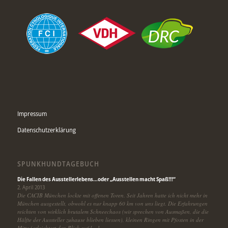
Impressum
Datenschutzerklärung
SPUNKHUNDTAGEBUCH
Die Fallen des Ausstellerlebens…oder „Ausstellen macht Spaß!!!“
2. April 2013
Die CACIB München lockte mit offenen Toren. Seit Jahren hatte ich nicht mehr in
München ausgestellt, obwohl es nur knapp 60 km von uns liegt. Die Erfahrungen
reichten von wirklich brutalem Schneechaos (wir sprechen von Ausmaßen, die die
Hälfte der Aussteller zuhause blieben liessen), kleinen Ringen mit Pfosten in der
Mitte (erleichtert den Blick auf […]