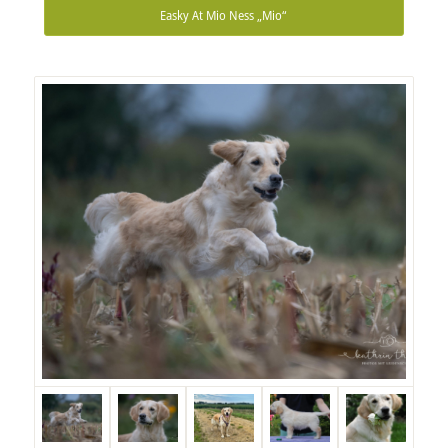
Easky At Mio Ness „Mio“