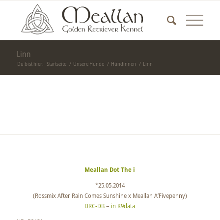
Linn
Du bist hier:
Startseite
/
Unsere Hunde
/
Hündinnen
/
Linn
Meallan Dot The i
*25.05.2014
(Rossmix After Rain Comes Sunshine x Meallan A’Fivepenny)
DRC-DB
–
in K9data