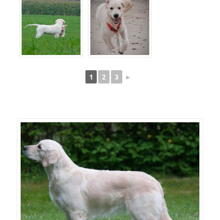
1
2
3
►