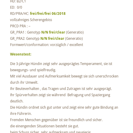
HD: B2/C1
ED: 0/0
RD/PRA/HC:
frei/frei/frei 06/2018
vollzahniges Scherengebiss
PRCD PRA : –
GR_PRA1 : Genotyp
N/N frei/clear
(Generatio)
GR_PRA2: Genotyp
N/N frei/clear
(Generatio)
Formwert/conformation: vorzüglich / excellent
Wesenstest:
Die 3-jährige Hündin zeigt sehr ausgeprägtes Temperament, sie ist
bewegungs- und spielfreudig.
Mit viel Ausdauer und Aufmerksamkeit bewegt sie sich unerschrocken
durch ihr Umwelt.
Ihr Beuteverhalten , das Tragen und Zutragen ist sehr ausgeprägt.
Ihr Spürverhalten zeigt sie während Befragung und Spaziergang
deutlich.
Die Hündin ordnet sich gut unter und zeigt eine sehr gute Bindung an
ihre Führerin.
Fremden Menschen gegenüber ist sie freundlich und sicher.
die einengenden Situationen besteht sie gut.
beim Schuss sicher, sehr aufmerksam und neugierig.