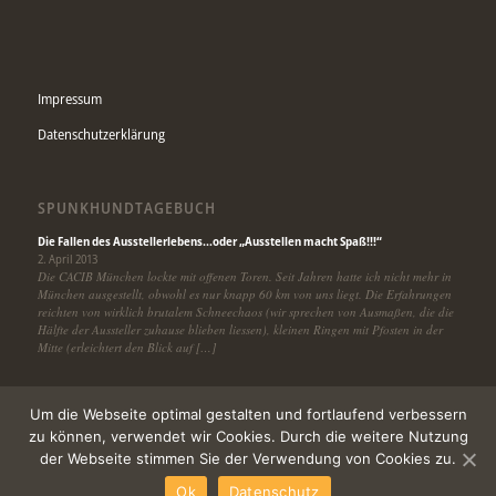
Impressum
Datenschutzerklärung
SPUNKHUNDTAGEBUCH
Die Fallen des Ausstellerlebens…oder „Ausstellen macht Spaß!!!“
2. April 2013
Die CACIB München lockte mit offenen Toren. Seit Jahren hatte ich nicht mehr in
München ausgestellt, obwohl es nur knapp 60 km von uns liegt. Die Erfahrungen
reichten von wirklich brutalem Schneechaos (wir sprechen von Ausmaßen, die die
Hälfte der Aussteller zuhause blieben liessen), kleinen Ringen mit Pfosten in der
Mitte (erleichtert den Blick auf […]
Um die Webseite optimal gestalten und fortlaufend verbessern
zu können, verwendet wir Cookies. Durch die weitere Nutzung
der Webseite stimmen Sie der Verwendung von Cookies zu.
© Copyright -
Meallan
-
powered by Enfold WordPress Theme
Ok
Datenschutz