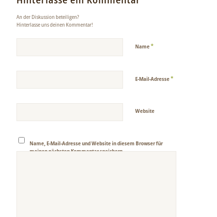
An der Diskussion beteiligen?
Hinterlasse uns deinen Kommentar!
*
Name
*
E-Mail-Adresse
Website
Name, E-Mail-Adresse und Website in diesem Browser für
meinen nächsten Kommentar speichern.