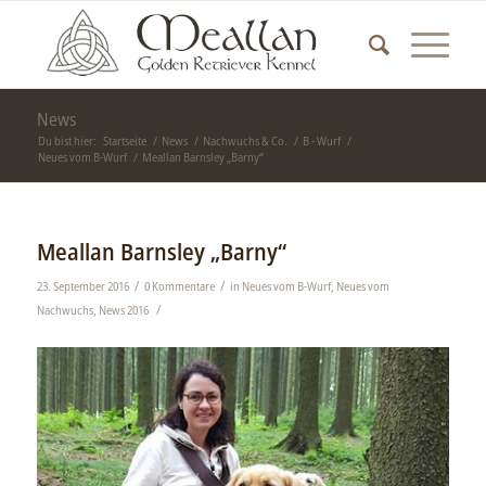
News
Du bist hier:
Startseite
/
News
/
Nachwuchs & Co.
/
B - Wurf
/
Neues vom B-Wurf
/
Meallan Barnsley „Barny“
Meallan Barnsley „Barny“
/
/
23. September 2016
0 Kommentare
in
Neues vom B-Wurf
,
Neues vom
/
Nachwuchs
,
News 2016