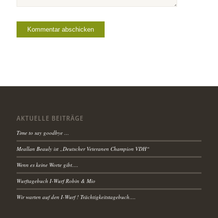
AKTUELLE BEITRÄGE
Time to say goodbye …
Meallan Beauly ist „Deutscher Veteranen Champion VDH“
Wenn es keine Worte gibt….
Wurftagebuch I-Wurf Robin & Mio
Wir warten auf den I-Wurf ! Trächtigkeitstagebuch….