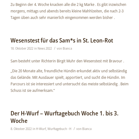
Zu Beginn der 4. Woche knacken alle die 2 kg Marke . Es gibt inzwischen
morgens, mittags und abends bereits kleine Mahhlzeiten, die nach 2-3
Tagen üben auch sehr manierlich eingenommen werden bisher .
Wesenstest für das Sam*s in St. Leon-Rot
/
18. Oktober 2022
in
News 2022
von
Bianca
Sam besteht unter Richterin Birgit Muhr den Wesenstest mit Bravour .
„Die 20 Monate alte, freundliche Hündin erkundet aktiv und selbständig
das Gelände. Mit Ausdauer spielt, apportiert, und sucht die Hündin. Im
Parcours ist sie interessiert und untersucht das meiste selbständig . Beim
Schuss ist sie aufmerksam.“
Der H-Wurf – Wurftagebuch Woche 1. bis 3.
Woche
/
8. Oktober 2022
in
H-Wurf
,
Wurftagebuch - H
von
Bianca