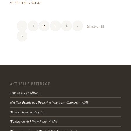
sondern kurz danach
‹
1
2
3
4
›
Seite 2 von 65
»
AKTUELLE BEITRÄGE
Time to say goodbye …
Meallan Beauly ist „Deutscher Veteranen Champion VDH“
Wenn es keine Worte gibt….
Wurftagebuch I-Wurf Robin & Mio