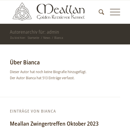
Autorenarchiv für: admin
Du bist hier:
Startseite
/
News
/
Bianca
Über
Bianca
Dieser Autor hat noch keine Biografie hinzugefügt.
Der Autor
Bianca
hat 513 Einträge verfasst.
EINTRÄGE VON BIANCA
Meallan Zwingertreffen Oktober 2023