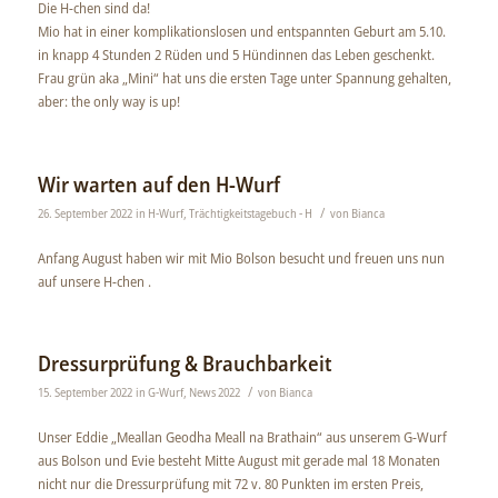
Die H-chen sind da!
Mio hat in einer komplikationslosen und entspannten Geburt am 5.10.
in knapp 4 Stunden 2 Rüden und 5 Hündinnen das Leben geschenkt.
Frau grün aka „Mini“ hat uns die ersten Tage unter Spannung gehalten,
aber: the only way is up!
Wir warten auf den H-Wurf
/
26. September 2022
in
H-Wurf
,
Trächtigkeitstagebuch - H
von
Bianca
Anfang August haben wir mit Mio Bolson besucht und freuen uns nun
auf unsere H-chen .
Dressurprüfung & Brauchbarkeit
/
15. September 2022
in
G-Wurf
,
News 2022
von
Bianca
Unser Eddie „Meallan Geodha Meall na Brathain“ aus unserem G-Wurf
aus Bolson und Evie besteht Mitte August mit gerade mal 18 Monaten
nicht nur die Dressurprüfung mit 72 v. 80 Punkten im ersten Preis,