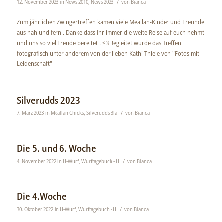
/
12. November 2023
in
News 2010
,
News 2023
von
Bianca
Zum jährlichen Zwingertreffen kamen viele Meallan-Kinder und Freunde
aus nah und fern . Danke dass Ihr immer die weite Reise auf euch nehmt
und uns so viel Freude bereitet . <3 Begleitet wurde das Treffen
fotografisch unter anderem von der lieben Kathi Thiele von "Fotos mit
Leidenschaft"
Silverudds 2023
/
7. März 2023
in
Meallan Chicks
,
Silverudds Bla
von
Bianca
Die 5. und 6. Woche
/
4. November 2022
in
H-Wurf
,
Wurftagebuch - H
von
Bianca
Die 4.Woche
/
30. Oktober 2022
in
H-Wurf
,
Wurftagebuch - H
von
Bianca