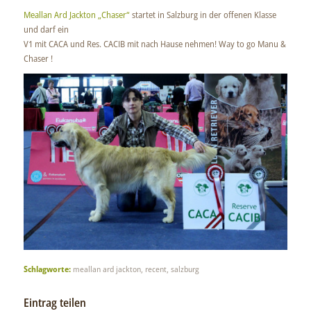
Meallan Ard Jackton „Chaser“
startet in Salzburg in der offenen Klasse
und darf ein
V1 mit CACA und Res. CACIB mit nach Hause nehmen! Way to go Manu &
Chaser !
Schlagworte:
meallan ard jackton
,
recent
,
salzburg
Eintrag teilen