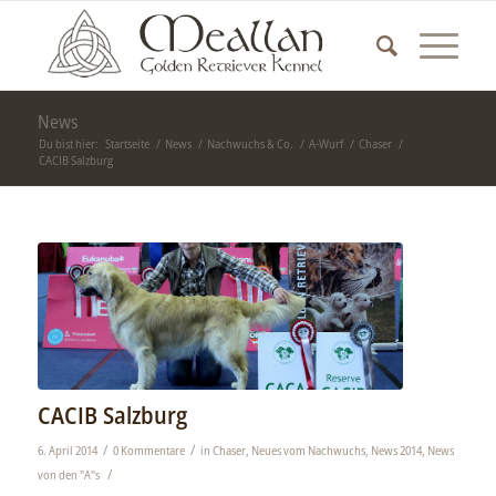
News
Du bist hier:
Startseite
/
News
/
Nachwuchs & Co.
/
A-Wurf
/
Chaser
/
CACIB Salzburg
CACIB Salzburg
/
/
6. April 2014
0 Kommentare
in
Chaser
,
Neues vom Nachwuchs
,
News 2014
,
News
/
von den "A"s