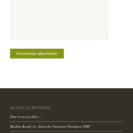
AKTUELLE BEITRÄGE
Time to say goodbye …
Meallan Beauly ist „Deutscher Veteranen Champion VDH“