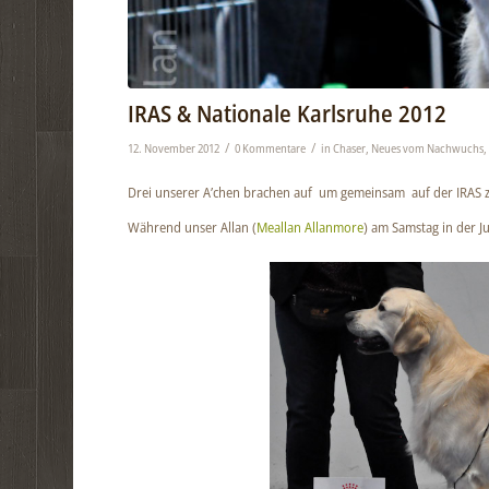
IRAS & Nationale Karlsruhe 2012
/
/
12. November 2012
0 Kommentare
in
Chaser
,
Neues vom Nachwuchs
Drei unserer A’chen brachen auf um gemeinsam auf der IRAS z
Während unser Allan (
Meallan Allanmore
) am Samstag in der Ju