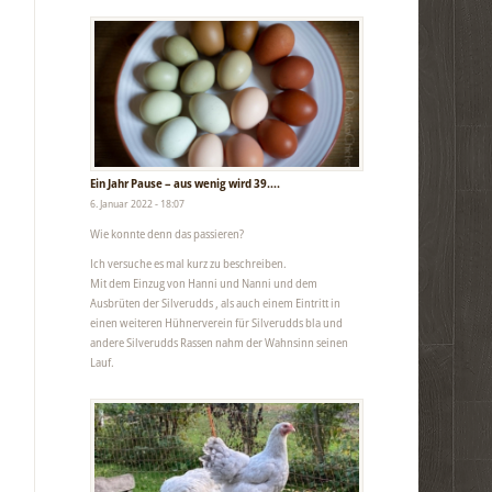
Ein Jahr Pause – aus wenig wird 39….
6. Januar 2022 - 18:07
Wie konnte denn das passieren?
Ich versuche es mal kurz zu beschreiben.
Mit dem Einzug von Hanni und Nanni und dem
Ausbrüten der Silverudds , als auch einem Eintritt in
einen weiteren Hühnerverein für Silverudds bla und
andere Silverudds Rassen nahm der Wahnsinn seinen
Lauf.