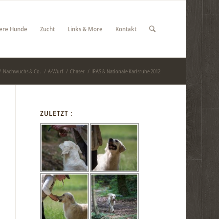
ere Hunde
Zucht
Links & More
Kontakt
/
Nachwuchs & Co.
/
A-Wurf
/
Chaser
/
IRAS & Nationale Karlsruhe 2012
ZULETZT :