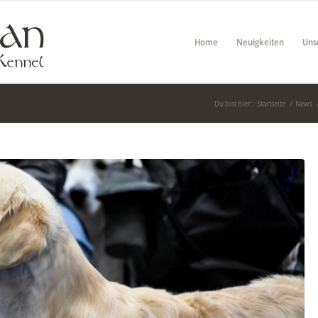
Home
Neuigkeiten
Uns
Du bist hier:
Startseite
/
News