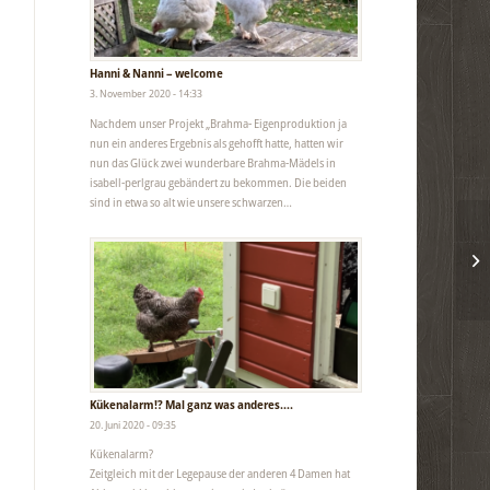
Hanni & Nanni – welcome
3. November 2020 - 14:33
Nachdem unser Projekt „Brahma- Eigenproduktion ja
nun ein anderes Ergebnis als gehofft hatte, hatten wir
nun das Glück zwei wunderbare Brahma-Mädels in
isabell-perlgrau gebändert zu bekommen. Die beiden
sind in etwa so alt wie unsere schwarzen…
Kükenalarm!? Mal ganz was anderes….
20. Juni 2020 - 09:35
Kükenalarm?
Zeitgleich mit der Legepause der anderen 4 Damen hat