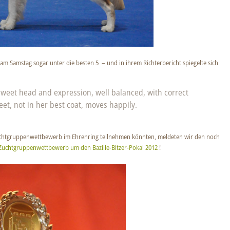
m Samstag sogar unter die besten 5 – und in ihrem Richterbericht spiegelte sich
sweet head and expression, well balanced, with correct
et, not in her best coat, moves happily.
uchtgruppenwettbewerb im Ehrenring teilnehmen könnten, meldeten wir den noch
Zuchtgruppenwettbewerb um den Bazille-Bitzer-Pokal 2012
!