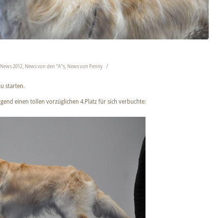
/
,
News 2012
,
News von den "A"s
,
News von Penny
u starten.
gend einen tollen vorzüglichen 4.Platz für sich verbuchte: