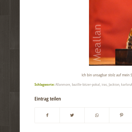
Ich bin unsagbar stolz auf mein
Schlagworte:
Allanmore
,
bazille-bitzer-pokal
,
iras
,
Jackton
,
karlsru
Eintrag teilen