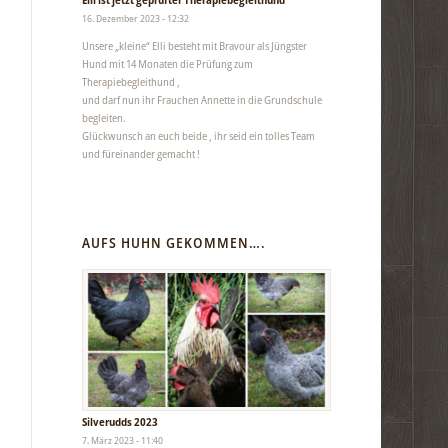
16. Dezember 2023 - 12:32
Unsere „kleine“ Elli besteht mit Bravour als Jüngster
Hund mit 14 Monaten die Prüfung zum
Therapiebegleithund ,
und darf nun ihr Frauchen Annette in die Grundschule
begleiten.
Glückwunsch an euch beide , ihr seid ein tolles Team
und füreinander gemacht !
AUFS HUHN GEKOMMEN….
Silverudds 2023
7. März 2023 - 11:40