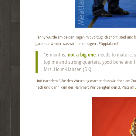
Penny wurde am beiden Tagen mit vorzüglich shortlisted und ka
ganz klar wieder was wir immer sagen : Püppialarm!
16 months,
not a big one
, needs to mature, 
topline and strong quarters, good bone and fe
Mrs. Holm-Hansen (DK)
Und nachdem Silke den Vorschlag machte dass wir doch am Z
nach und dann kam der Hammer: Wir belegten den 3. Platz im