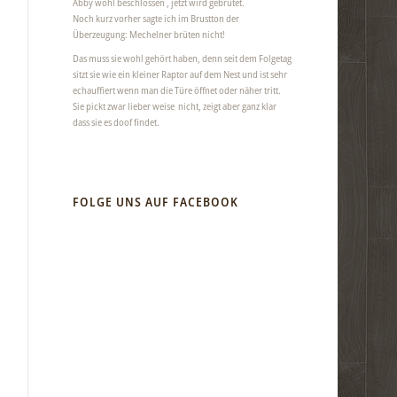
Abby wohl beschlossen , jetzt wird gebrütet.
Noch kurz vorher sagte ich im Brustton der
Überzeugung: Mechelner brüten nicht!
Das muss sie wohl gehört haben, denn seit dem Folgetag
sitzt sie wie ein kleiner Raptor auf dem Nest und ist sehr
echauffiert wenn man die Türe öffnet oder näher tritt.
Sie pickt zwar lieber weise nicht, zeigt aber ganz klar
dass sie es doof findet.
FOLGE UNS AUF FACEBOOK