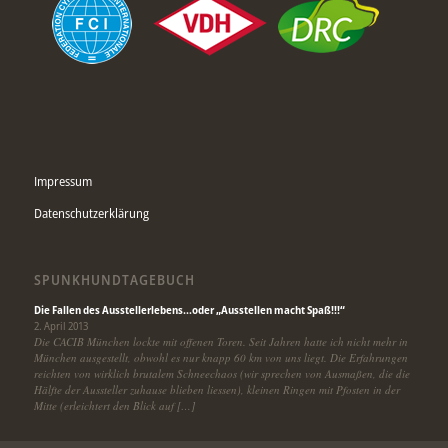
Impressum
Datenschutzerklärung
SPUNKHUNDTAGEBUCH
Die Fallen des Ausstellerlebens…oder „Ausstellen macht Spaß!!!“
2. April 2013
Die CACIB München lockte mit offenen Toren. Seit Jahren hatte ich nicht mehr in
München ausgestellt, obwohl es nur knapp 60 km von uns liegt. Die Erfahrungen
reichten von wirklich brutalem Schneechaos (wir sprechen von Ausmaßen, die die
Hälfte der Aussteller zuhause blieben liessen), kleinen Ringen mit Pfosten in der
Mitte (erleichtert den Blick auf […]