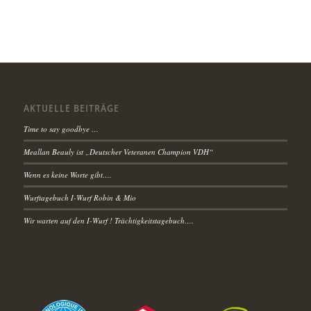
AKTUELLE BEITRÄGE
Time to say goodbye …
Meallan Beauly ist „Deutscher Veteranen Champion VDH“
Wenn es keine Worte gibt….
Wurftagebuch I-Wurf Robin & Mio
Wir warten auf den I-Wurf ! Trächtigkeitstagebuch….