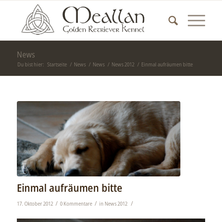
News
Du bist hier:
Startseite
/
News
/
News
/
News 2012
/
Einmal aufräumen bitte
Einmal aufräumen bitte
/
/
/
17. Oktober 2012
0 Kommentare
in
News 2012