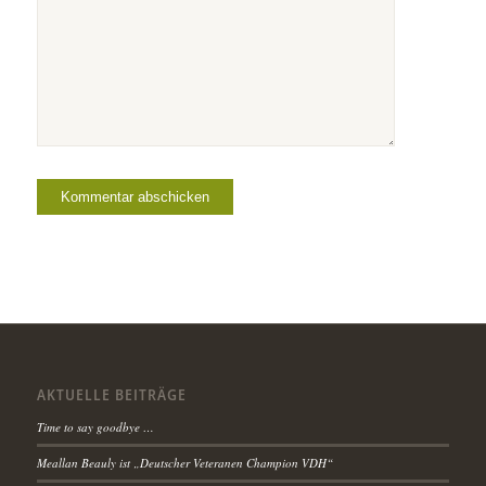
AKTUELLE BEITRÄGE
Time to say goodbye …
Meallan Beauly ist „Deutscher Veteranen Champion VDH“