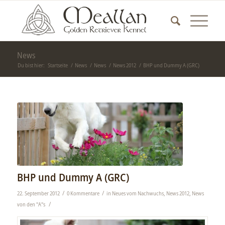
News
Du bist hier:
Startseite
/
News
/
News
/
News 2012
/
BHP und Dummy A (GRC)
BHP und Dummy A (GRC)
/
/
22. September 2012
0 Kommentare
in
Neues vom Nachwuchs
,
News 2012
,
News
/
von den "A"s