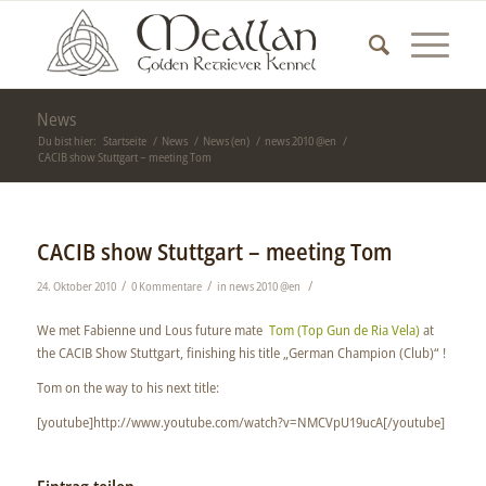
News
Du bist hier:
Startseite
/
News
/
News (en)
/
news 2010 @en
/
CACIB show Stuttgart – meeting Tom
CACIB show Stuttgart – meeting Tom
/
/
/
24. Oktober 2010
0 Kommentare
in
news 2010 @en
We met Fabienne und Lous future mate
Tom (Top Gun de Ria Vela)
at
the CACIB Show Stuttgart, finishing his title „German Champion (Club)“ !
Tom on the way to his next title:
[youtube]http://www.youtube.com/watch?v=NMCVpU19ucA[/youtube]