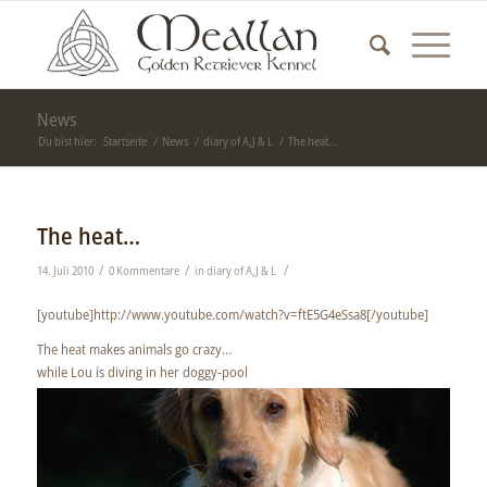
News
Du bist hier:
Startseite
/
News
/
diary of A,J & L
/
The heat…
The heat…
/
/
/
14. Juli 2010
0 Kommentare
in
diary of A,J & L
[youtube]http://www.youtube.com/watch?v=ftE5G4eSsa8[/youtube]
The heat makes animals go crazy…
while Lou is diving in her doggy-pool