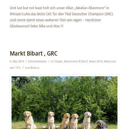
Und last but not least holt sich unser Allan „Meallan Allanmore“ in
Winsen/Luhe das letzte CAC für den Titel Deutscher Champion (DRC)
und nennt damit einen weiteren Titel sein eigen – Herzlichen
Glückwunsch liebe Silke und Alan !!!
Markt Bibart , GRC
/
/
4. Mai 2014
0 Kommentare
in
Chaser
,
Neues vom B-Wurf
,
News 2014
,
News von
/
den "A"s
von
Bianca