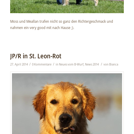
Moss und Meallan trafen nicht so ganz den Richtergeschmack und
nahmen ein very good mit nach Hause ;).
JP/R in St. Leon-Rot
/
/
/
27. April 2014
0 Kommentare
in
Neues vom B-Wurf
,
News 2014
von
Bianca