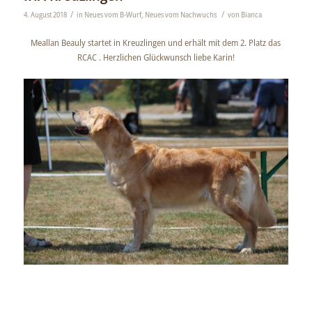
/
/
4. August 2018
in
Neues vom B-Wurf
,
Neues vom Nachwuchs
von
Bianca
Meallan Beauly startet in Kreuzlingen und erhält mit dem 2. Platz das
RCAC . Herzlichen Glückwunsch liebe Karin!