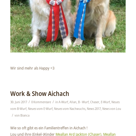
Wir sind mehr als Happy
<3
Work & Show Aichach
/
/
30. Juni 2017
0 Kommentare
in
A-Wurf
,
Allan
,
B - Wurf
,
Chaser
,
E-Wurf
,
Neues
vom B-Wurf
,
Neues vom E-Wurf
,
Neues vom Nachwuchs
,
News 2017
,
News von Lou
/
von
Bianca
Wie so oft gibt es ein Familientreffen in Aichach !
Lou und ihre (Enkel-)Kinder
Meallan Ard Jackton (Chaser)
,
Meallan