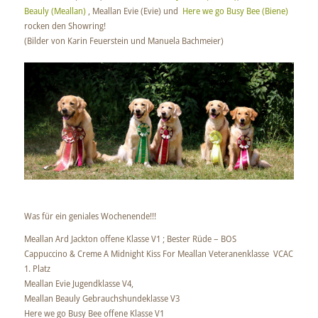
Beauly (Meallan)
, Meallan Evie (Evie) und
Here we go Busy Bee (Biene)
rocken den Showring!
(Bilder von Karin Feuerstein und Manuela Bachmeier)
Was für ein geniales Wochenende!!!
Meallan Ard Jackton offene Klasse V1 ; Bester Rüde – BOS
Cappuccino & Creme A Midnight Kiss For Meallan Veteranenklasse VCAC
1. Platz
Meallan Evie Jugendklasse V4,
Meallan Beauly Gebrauchshundeklasse V3
Here we go Busy Bee offene Klasse V1