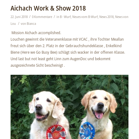
Aichach Work & Show 2018
/
/
22. Juni 2018
0 Kommentare
in
B - Wurf
,
Neues vom B-Wurf
,
News 2018
,
News von
/
Lou
von
Bianca
Mission Aichach accomplished.
Louchen gewinnt die Veteranenklasse mit VCAC , ihre Tochter Meallan
freut sich über den 2. Platz in der Gebrauchshundeklasse , Enkelkind
Biene (Here we Go Busy Bee) schlägt sich wacker in der offenen Klasse.
Und last but not least geht Linn zum AugenDoc und bekommt
ausgezeichnete Sicht bescheinigt
.