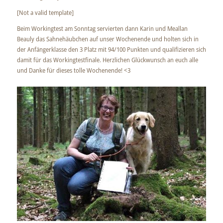
[Not a valid template]
Beim Workingtest am Sonntag servierten dann Karin und Meallan
Beauly das Sahnehäubchen auf unser Wochenende und holten sich in
der Anfängerklasse den 3 Platz mit 94/100 Punkten und qualifizieren sich
damit für das Workingtestfinale. Herzlichen Glückwunsch an euch alle
und Danke für dieses tolle Wochenende! <3