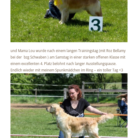
und Mama Lou wurde nach einem langen Trainingstag (mit Roz Bellamy
bei der bzg Schwaben ) am Samstag in einer starken offenen Klasse mit
einem excellenten 4. Platz belohnt nach langer Ausstellungspause.
Endlich wieder mit meinem Spunkmädchen im Ring – ein toller Tag <3