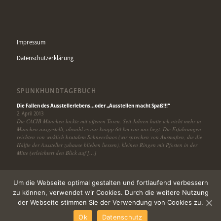
Impressum
Datenschutzerklärung
SPUNKHUNDTAGEBUCH
Die Fallen des Ausstellerlebens…oder „Ausstellen macht Spaß!!!“
2. April 2013
Die CACIB München lockte mit offenen Toren. Seit Jahren hatte ich nicht mehr in
München ausgestellt, obwohl es nur knapp 60 km von uns liegt. Die Erfahrungen
reichten von wirklich brutalem Schneechaos (wir sprechen von Ausmaßen, die die
Hälfte der Aussteller zuhause blieben liessen), kleinen Ringen mit Pfosten in der
Mitte (erleichtert den Blick auf […]
Um die Webseite optimal gestalten und fortlaufend verbessern
zu können, verwendet wir Cookies. Durch die weitere Nutzung
der Webseite stimmen Sie der Verwendung von Cookies zu.
© Copyright -
Meallan
-
powered by Enfold WordPress Theme
Ok
Datenschutz