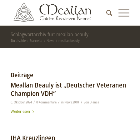
Schlagwortarchiv für: meallan beauly
Du bist hier:
Startseite
/
News
/
meallan beauly
Beiträge
Meallan Beauly ist „Deutscher Veteranen
Champion VDH“
/
/
/
6. Oktober 2024
0 Kommentare
in
News 2010
von
Bianca
Weiterlesen
IHA Kreuzlingen