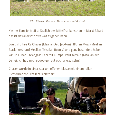
VL : Chaser, Meallan, Moss, Lou, Leni & Paul
Kleiner Familientreff anlässlich der Mittelfrankenschau in Markt Bibart –
das ist das allerschönste was es geben kann.
Lou trifft ihre A’s Chaser (Meallan Ard Jackton) , B’chen Moss (Meallan
Blackmoss) und Meallan (Meallan Beauly) und ganz besonders haben
wir uns über Ehrengast Leni mit Kumpel Paul gefreut (Meallan Ard
Lenie). Ich hab mich soooo gefreut euch alle zu sehn!
Chaser wurde in einer starken offenen Klasse mit einem tollen
Richterbericht Excellent 3 platziert