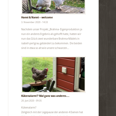
Hanni & Nanni – welcome
3. November 2020 - 14:33
Nachdem unser Projekt „Brahma- Eigenproduktion ja
nun ein anderes Ergebnis als gehofft hatte, hatten wir
nun das Glück zwei wunderbare Brahma-Mädels in
isabell-perlgrau gebändert zu bekommen. Die beiden
sind in etwa so alt wie unsere schwarzen…
Kükenalarm!? Mal ganz was anderes….
20. Juni 2020 - 09:35
Kükenalarm?
Zeitgleich mit der Legepause der anderen 4 Damen hat