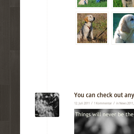
You can check out any
/
/
12. Juli 2011
1 Kommentar
in
News 2011