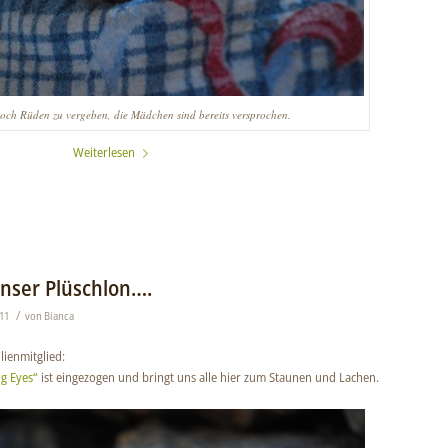
noch Rüden zu vergeben, die Mädchen sind bereits versprochen.
Weiterlesen
nser Plüschlon….
/
11
von
Bianca
lienmitglied:
ng Eyes“
ist eingezogen und bringt uns alle hier zum Staunen und Lachen.