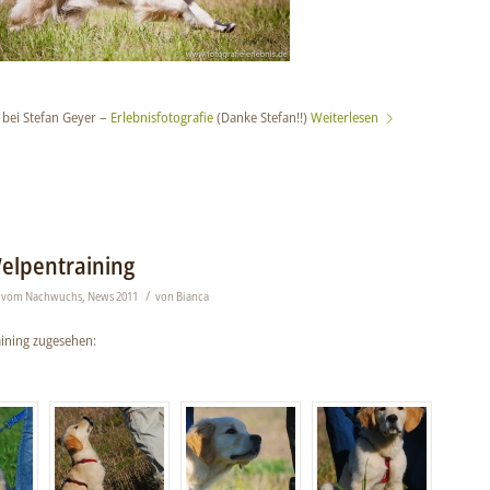
t bei Stefan Geyer –
Erlebnisfotografie
(Danke Stefan!!)
Weiterlesen
Welpentraining
/
 vom Nachwuchs
,
News 2011
von
Bianca
ining zugesehen: