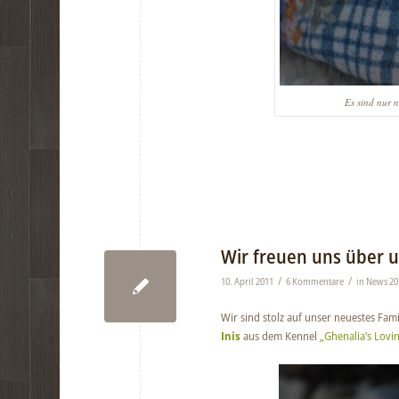
Es sind nur 
Wir freuen uns über u
/
/
10. April 2011
6 Kommentare
in
News 20
Wir sind stolz auf unser neuestes Fami
Inis
aus dem Kennel
„Ghenalia’s Lovi