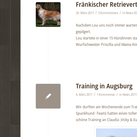
Fränkischer Retriever
/
/
26. März 2011
3 Kommentare
in
News 20
Nachdem Lou uns noch immer warten l
gepilgert.
Lou startete in einer 15 Hündinnen st
Wurfschwester Priscilla und Mama Ki
Training in Augsburg
/
/
6. März 2011
1 Kommentar
in
News 2011
Wir durften am Wochenende zum Traini
Spunkhund -Team) hatten einen tollen
schöne Training an Claudia ,Vicky & Eu