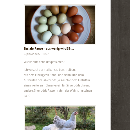
Ein Jahr Pause – aus wenig wird 39….
6. Januar 2022 - 18:07
Wie konnte denn das passieren?
Ich versuche es mal kurz zu beschreiben.
Mit dem Einzug von Hanni und Nanni und dem
Ausbrüten der Silverudds , als auch einem Eintritt in
einen weiteren Hühnerverein für Silverudds bla und
andere Silverudds Rassen nahm der Wahnsinn seinen
Lauf.