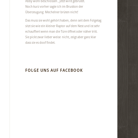
Abby wohl beschlossen , jetzt wird gebrütet.
Noch kurz vorher sagte ich im Brustton der
Überzeugung: Mechelner brüten nicht!
Das muss sie wohl gehört haben, denn seit dem Folgetag
sitzt sie wie ein kleiner Raptor auf dem Nest und ist sehr
echauffiert wenn man die Türe öffnet oder näher tritt.
Sie pickt zwar lieber weise nicht, zeigt aber ganz klar
dass sie es doof findet.
FOLGE UNS AUF FACEBOOK