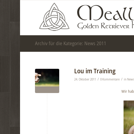
Archiv für die Kategorie: News 2011
Lou im Training
/
/
24. Oktober 2011
0 Kommentare
in
News
Wir hab