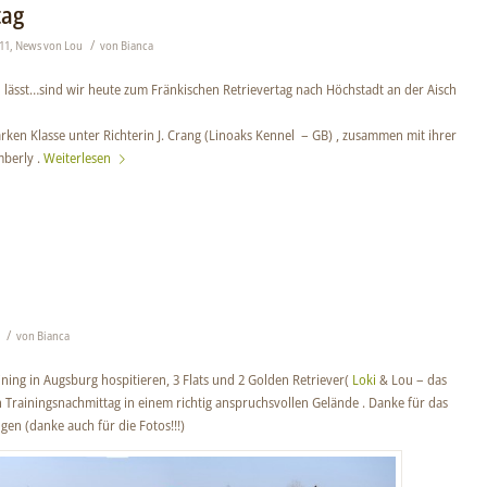
tag
/
11
,
News von Lou
von
Bianca
ässt…sind wir heute zum Fränkischen Retrievertag nach Höchstadt an der Aisch
arken Klasse unter Richterin J. Crang (Linoaks Kennel – GB) , zusammen mit ihrer
mberly .
Weiterlesen
/
von
Bianca
ng in Augsburg hospitieren, 3 Flats und 2 Golden Retriever(
Loki
& Lou – das
 Trainingsnachmittag in einem richtig anspruchsvollen Gelände . Danke für das
gen (danke auch für die Fotos!!!)