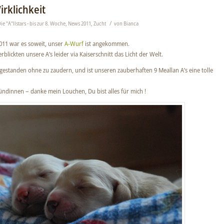
rklichkeit
/
ie "A"llstars - bis zur 8. Woche
,
News 2011
,
Zucht
von
Bianca
011 war es soweit, unser
A-Wurf
ist angekommen.
blickten unsere A’s leider via Kaiserschnitt das Licht der Welt.
estanden ohne zu zaudern, und ist unseren zauberhaften 9 Meallan A’s eine tolle
ndinnen – danke mein Louchen, Du bist alles für mich !