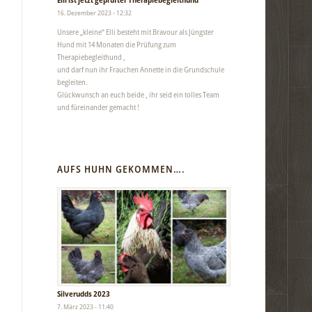
16. Dezember 2023 - 12:32
Unsere „kleine“ Elli besteht mit Bravour als Jüngster
Hund mit 14 Monaten die Prüfung zum
Therapiebegleithund ,
und darf nun ihr Frauchen Annette in die Grundschule
begleiten.
Glückwunsch an euch beide , ihr seid ein tolles Team
und füreinander gemacht !
AUFS HUHN GEKOMMEN….
Silverudds 2023
7. März 2023 - 11:40