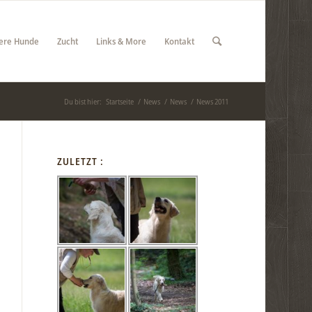
ere Hunde
Zucht
Links & More
Kontakt
Du bist hier:
Startseite
/
News
/
News
/
News 2011
ZULETZT :