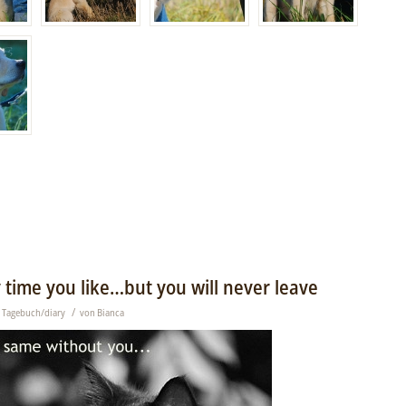
 time you like…but you will never leave
/
,
Tagebuch/diary
von
Bianca