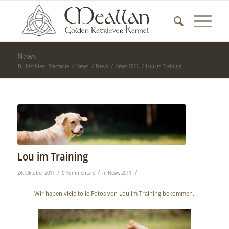
News
Du bist hier:
Startseite
/
News
/
News
/
News 2011
/
Lou im Training
Lou im Training
/
/
/
24. Oktober 2011
0 Kommentare
in
News 2011
Wir haben viele tolle Fotos von Lou im Training bekommen.