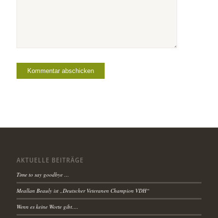
AKTUELLE BEITRÄGE
Time to say goodbye …
Meallan Beauly ist „Deutscher Veteranen Champion VDH“
Wenn es keine Worte gibt….