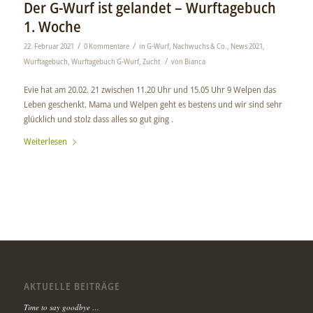
Der G-Wurf ist gelandet – Wurftagebuch
1. Woche
/
/
22. Februar 2021
0 Kommentare
in
G-Wurf
,
Nachwuchs & Co.
,
News 2021
,
/
Wurftagebuch
,
Wurftagebuch G-Wurf
,
Zucht
von
Bianca
Evie hat am 20.02. 21 zwischen 11.20 Uhr und 15.05 Uhr 9 Welpen das
Leben geschenkt. Mama und Welpen geht es bestens und wir sind sehr
glücklich und stolz dass alles so gut ging .
Weiterlesen
AKTUELLE BEITRÄGE
Time to say goodbye …