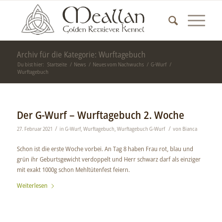
Archiv für die Kategorie: Wurftagebuch
Du bist hier:
Startseite
/
News
/
Neues vom Nachwuchs
/
G-Wurf
/
Wurftagebuch
Der G-Wurf – Wurftagebuch 2. Woche
/
/
27. Februar 2021
in
G-Wurf
,
Wurftagebuch
,
Wurftagebuch G-Wurf
von
Bianca
Schon ist die erste Woche vorbei. An Tag 8 haben Frau rot, blau und
grün ihr Geburtsgewicht verdoppelt und Herr schwarz darf als einziger
mit exakt 1000g schon Mehltütenfest feiern.
Weiterlesen