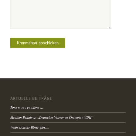
AKTUELLE BEITRÄGE
Time to say goodbye …
Meallan Beauly ist „Deutscher Veteranen Champion VDH“
Wenn es keine Worte gibt….