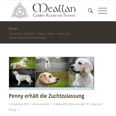
News
Du bist hier:
Startseite
/
News
/
News
/
News 2013
/
Penny erhält die Zuchtzulassung
Penny erhält die Zuchtzulassung
/
/
5. Dezember 2013
0 Kommentare
in
News 2013
,
News von den "A"s
,
News von
/
Penny