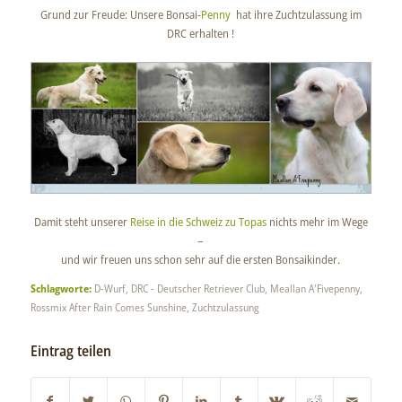
Grund zur Freude: Unsere Bonsai-
Penny
hat ihre Zuchtzulassung im
DRC erhalten !
Damit steht unserer
Reise in die Schweiz zu Topas
nichts mehr im Wege
–
und wir freuen uns schon sehr auf die ersten Bonsaikinder.
Schlagworte:
D-Wurf
,
DRC - Deutscher Retriever Club
,
Meallan A'Fivepenny
,
Rossmix After Rain Comes Sunshine
,
Zuchtzulassung
Eintrag teilen