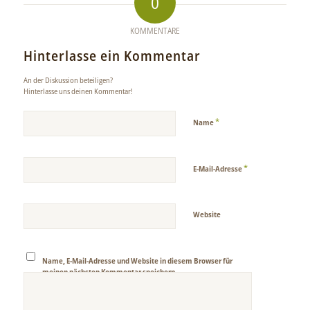
0
KOMMENTARE
Hinterlasse ein Kommentar
An der Diskussion beteiligen?
Hinterlasse uns deinen Kommentar!
*
Name
*
E-Mail-Adresse
Website
Name, E-Mail-Adresse und Website in diesem Browser für
meinen nächsten Kommentar speichern.