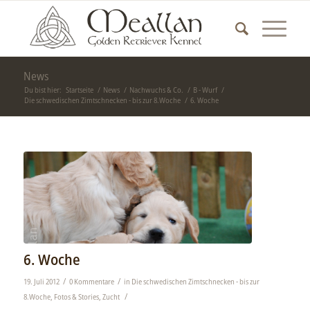
News
Du bist hier:
Startseite
/
News
/
Nachwuchs & Co.
/
B - Wurf
/
Die schwedischen Zimtschnecken - bis zur 8.Woche
/
6. Woche
6. Woche
/
/
19. Juli 2012
0 Kommentare
in
Die schwedischen Zimtschnecken - bis zur
/
8.Woche
,
Fotos & Stories
,
Zucht