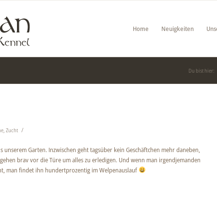
Home
Neuigkeiten
Uns
Du bist hier:
/
he
,
Zucht
s unserem Garten. Inzwischen geht tagsüber kein Geschäftchen mehr daneben,
e gehen brav vor die Türe um alles zu erledigen. Und wenn man irgendjemanden
ht, man findet ihn hundertprozentig im Welpenauslauf