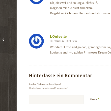
Oh, die zwei sind so unglaublich süß.
magst du mir die nicht schenken?
Da geht wirklich mein Herz auf und ich muss ein
LOuisette
Kleines Fotoshooting
15. August 2011 um 10:02
sagte:
Wonderfull foto and golden, greeting from Be
Louisette and two golden Primrose’s Dream Ce
Hinterlasse ein Kommentar
An der Diskussion beteiligen?
Hinterlasse uns deinen Kommentar!
*
Name