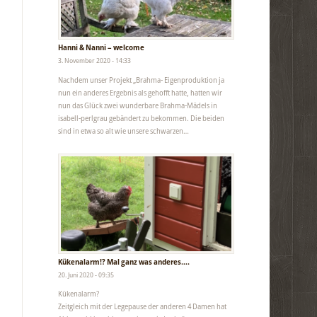
Hanni & Nanni – welcome
3. November 2020 - 14:33
Nachdem unser Projekt „Brahma- Eigenproduktion ja
nun ein anderes Ergebnis als gehofft hatte, hatten wir
nun das Glück zwei wunderbare Brahma-Mädels in
isabell-perlgrau gebändert zu bekommen. Die beiden
sind in etwa so alt wie unsere schwarzen…
Kükenalarm!? Mal ganz was anderes….
20. Juni 2020 - 09:35
Kükenalarm?
Zeitgleich mit der Legepause der anderen 4 Damen hat