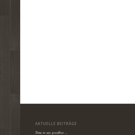
AKTUELLE BEITRÄGE
Time to say goodbye …