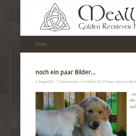
News
noch ein paar Bilder…
/
/
2. August 2011
2 Kommentare
in
A-Wurf
,
Die "A"llstars - bis zur 8. Woc
…au
all
suc