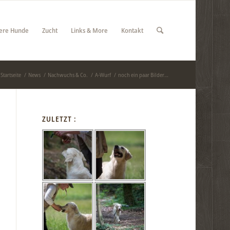
ere Hunde
Zucht
Links & More
Kontakt
Startseite
/
News
/
Nachwuchs & Co.
/
A-Wurf
/
noch ein paar Bilder…
ZULETZT :