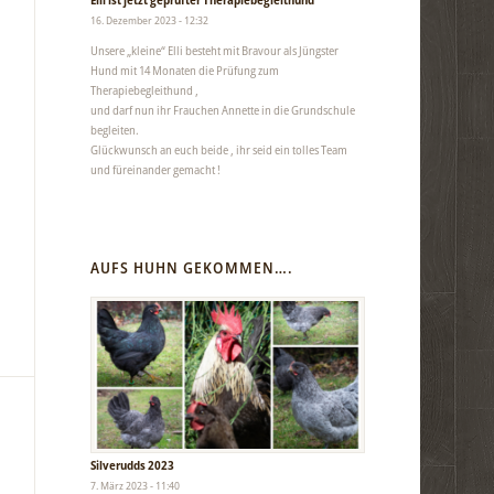
16. Dezember 2023 - 12:32
Unsere „kleine“ Elli besteht mit Bravour als Jüngster
Hund mit 14 Monaten die Prüfung zum
Therapiebegleithund ,
und darf nun ihr Frauchen Annette in die Grundschule
begleiten.
Glückwunsch an euch beide , ihr seid ein tolles Team
und füreinander gemacht !
AUFS HUHN GEKOMMEN….
Silverudds 2023
7. März 2023 - 11:40