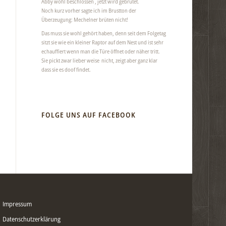
Abby wohl beschlossen , jetzt wird gebrütet.
Noch kurz vorher sagte ich im Brustton der
Überzeugung: Mechelner brüten nicht!
Das muss sie wohl gehört haben, denn seit dem Folgetag
sitzt sie wie ein kleiner Raptor auf dem Nest und ist sehr
echauffiert wenn man die Türe öffnet oder näher tritt.
Sie pickt zwar lieber weise nicht, zeigt aber ganz klar
dass sie es doof findet.
FOLGE UNS AUF FACEBOOK
Impressum
Datenschutzerklärung