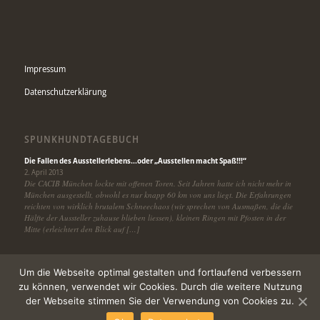
Impressum
Datenschutzerklärung
SPUNKHUNDTAGEBUCH
Die Fallen des Ausstellerlebens…oder „Ausstellen macht Spaß!!!“
2. April 2013
Die CACIB München lockte mit offenen Toren. Seit Jahren hatte ich nicht mehr in
München ausgestellt, obwohl es nur knapp 60 km von uns liegt. Die Erfahrungen
reichten von wirklich brutalem Schneechaos (wir sprechen von Ausmaßen, die die
Hälfte der Aussteller zuhause blieben liessen), kleinen Ringen mit Pfosten in der
Mitte (erleichtert den Blick auf […]
Um die Webseite optimal gestalten und fortlaufend verbessern
zu können, verwendet wir Cookies. Durch die weitere Nutzung
der Webseite stimmen Sie der Verwendung von Cookies zu.
© Copyright -
Meallan
-
powered by Enfold WordPress Theme