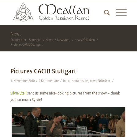
News
Du bist hier:
Startseite
/
News
/
News (en)
/
news 2010 @en
/
Pictures CACIB Stuttgart
Pictures CACIB Stuttgart
/
/
/
1. November 2010
0 Kommentare
in
Lou showresults
,
news 2010 @en
Silvie Stell
sent us some nice-looking pictures from the show – thank
you so much Sylvie!