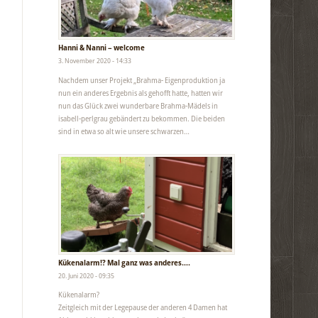
Hanni & Nanni – welcome
3. November 2020 - 14:33
Nachdem unser Projekt „Brahma- Eigenproduktion ja
nun ein anderes Ergebnis als gehofft hatte, hatten wir
nun das Glück zwei wunderbare Brahma-Mädels in
isabell-perlgrau gebändert zu bekommen. Die beiden
sind in etwa so alt wie unsere schwarzen…
Kükenalarm!? Mal ganz was anderes….
20. Juni 2020 - 09:35
Kükenalarm?
Zeitgleich mit der Legepause der anderen 4 Damen hat