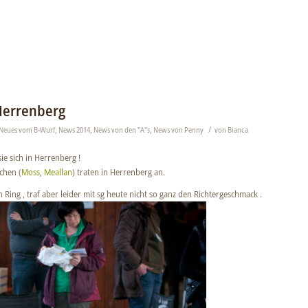
Herrenberg
/
Neues vom B-Wurf
,
News 2014
,
News von den "A"s
,
News von Penny
von
Bianca
ie sich in Herrenberg !
’chen (
Moss
,
Meallan
) traten in Herrenberg an.
n Ring , traf aber leider mit sg heute nicht so ganz den Richtergeschmack .