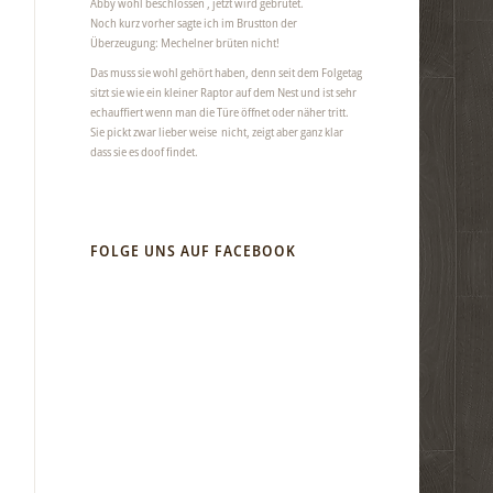
Abby wohl beschlossen , jetzt wird gebrütet.
Noch kurz vorher sagte ich im Brustton der
Überzeugung: Mechelner brüten nicht!
Das muss sie wohl gehört haben, denn seit dem Folgetag
sitzt sie wie ein kleiner Raptor auf dem Nest und ist sehr
echauffiert wenn man die Türe öffnet oder näher tritt.
Sie pickt zwar lieber weise nicht, zeigt aber ganz klar
dass sie es doof findet.
FOLGE UNS AUF FACEBOOK