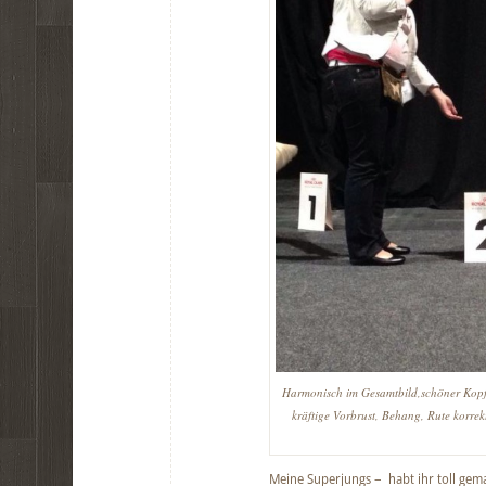
Harmonisch im Gesamtbild,schöner Kopf,
kräftige Vorbrust, Behang, Rute korre
Meine Superjungs – habt ihr toll gem