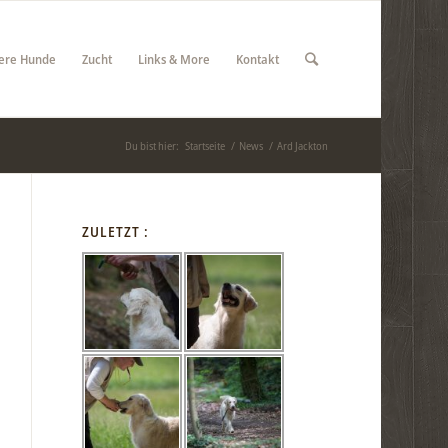
ere Hunde
Zucht
Links & More
Kontakt
Du bist hier:
Startseite
/
News
/
Ard Jackton
ZULETZT :