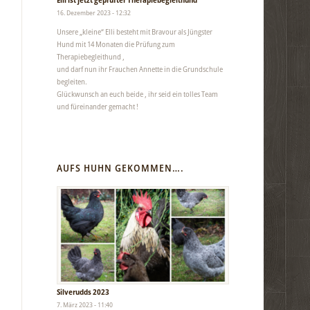
16. Dezember 2023 - 12:32
Unsere „kleine“ Elli besteht mit Bravour als Jüngster
Hund mit 14 Monaten die Prüfung zum
Therapiebegleithund ,
und darf nun ihr Frauchen Annette in die Grundschule
begleiten.
Glückwunsch an euch beide , ihr seid ein tolles Team
und füreinander gemacht !
AUFS HUHN GEKOMMEN….
Silverudds 2023
7. März 2023 - 11:40