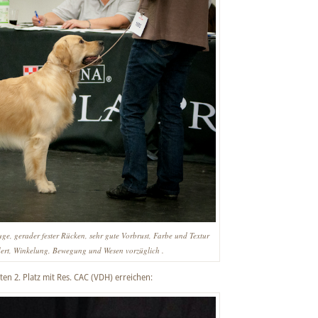
ge, gerader fester Rücken, sehr gute Vorbrust, Farbe und Textur
dert, Winkelung, Bewegung und Wesen vorzüglich .
en 2. Platz mit Res. CAC (VDH) erreichen: