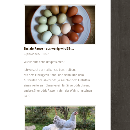
Ein Jahr Pause – aus wenig wird 39….
6. Januar 2022 - 18:07
Wie konnte denn das passieren?
Ich versuche es mal kurz zu beschreiben.
Mit dem Einzug von Hanni und Nanni und dem
Ausbrüten der Silverudds , als auch einem Eintritt in
einen weiteren Hühnerverein für Silverudds bla und
andere Silverudds Rassen nahm der Wahnsinn seinen
Lauf.