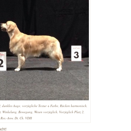
 dunkles Auge, vorzügliche Textur + Farbe, Rücken harmonisch,
kt, Winkelung, Bewegung, Wesen vorzüglich, Vorzüglich Platz 2,
Res.-Anw. Dt. Ch. VDH
acht!