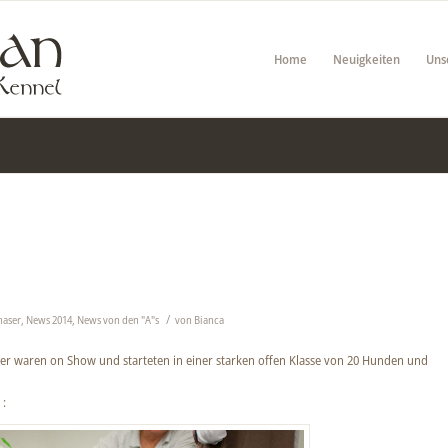
Home
Neuigkeiten
Uns
/
haser
,
News 2014
,
News von den "A"s
von
Bianca
er waren on Show und starteten in einer starken offen Klasse von 20 Hunden und
 :