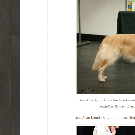
Korrekt im Typ, schöner Kopf,dunkles Au
vorzüglich, Rute gut Befe
Und Allan konnte sogar einen excellent