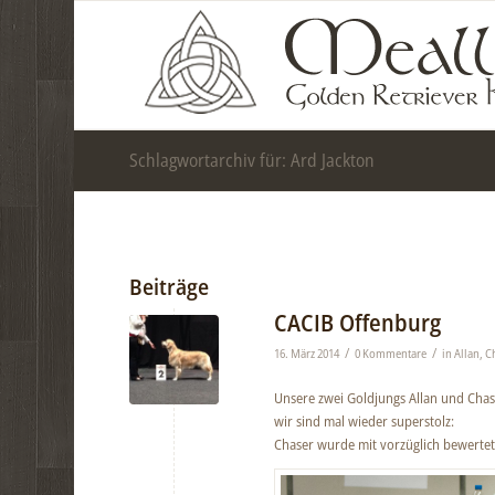
Schlagwortarchiv für: Ard Jackton
Beiträge
CACIB Offenburg
/
/
16. März 2014
0 Kommentare
in
Allan
,
C
Unsere zwei Goldjungs Allan und Chas
wir sind mal wieder superstolz:
Chaser wurde mit vorzüglich bewertet