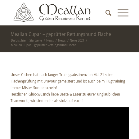
Meallan Cupar – geprüfter Rettungshund Fläche
Du bist hier:
Startseite
/
News
/
News
/
News 2021
/
Meallan Cupar – geprüfter Rettungshund Fläche
Unser C-chen hat nach langer Trainigsabstinenz im Mai 21 seine
Flächenprüfung mit Bravour gemeistert und ist auch beim Flugtraining
immer Mister Sonnenschein!
Herzlichen Glückwusnch liebe Beate & Lazer zu eurer unglaublichen
Teamwork , wir sind mehr als stolz auf euch!