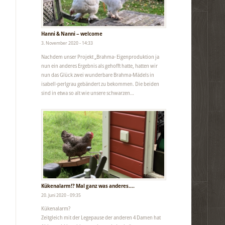
Hanni & Nanni – welcome
3. November 2020 - 14:33
Nachdem unser Projekt „Brahma- Eigenproduktion ja
nun ein anderes Ergebnis als gehofft hatte, hatten wir
nun das Glück zwei wunderbare Brahma-Mädels in
isabell-perlgrau gebändert zu bekommen. Die beiden
sind in etwa so alt wie unsere schwarzen…
Kükenalarm!? Mal ganz was anderes….
20. Juni 2020 - 09:35
Kükenalarm?
Zeitgleich mit der Legepause der anderen 4 Damen hat