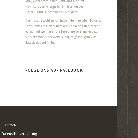
Abby wohl beschlossen , jetzt wird gebrütet.
Noch kurz vorher sagte ich im Brustton der
Überzeugung: Mechelner brüten nicht!
Das muss sie wohl gehört haben, denn seit dem Folgetag
sitzt sie wie ein kleiner Raptor auf dem Nest und ist sehr
echauffiert wenn man die Türe öffnet oder näher tritt.
Sie pickt zwar lieber weise nicht, zeigt aber ganz klar
dass sie es doof findet.
FOLGE UNS AUF FACEBOOK
Impressum
Datenschutzerklärung