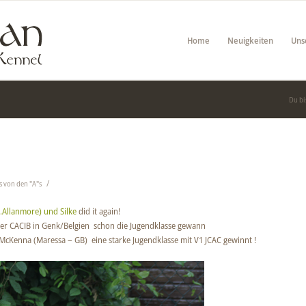
Home
Neuigkeiten
Uns
Du bis
/
 von den "A"s
.Allanmore) und Silke
did it again!
er CACIB in Genk/Belgien schon die Jugendklasse gewann
. McKenna (Maressa – GB) eine starke Jugendklasse mit V1 JCAC gewinnt !