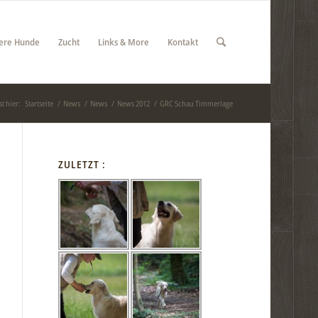
ere Hunde
Zucht
Links & More
Kontakt
t hier:
Startseite
/
News
/
News
/
News 2012
/
GRC Schau Timmerlage
ZULETZT :