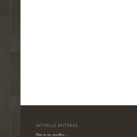
AKTUELLE BEITRÄGE
Time to say goodbye …