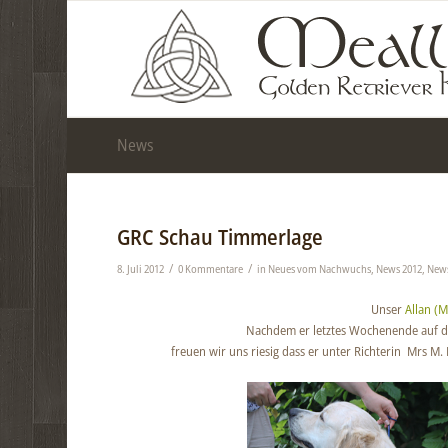
News
GRC Schau Timmerlage
/
/
8. Juli 2012
0 Kommentare
in
Neues vom Nachwuchs
,
News 2012
,
News
Unser
Allan (M
Nachdem er letztes Wochenende auf d
freuen wir uns riesig dass er unter Richterin Mrs M