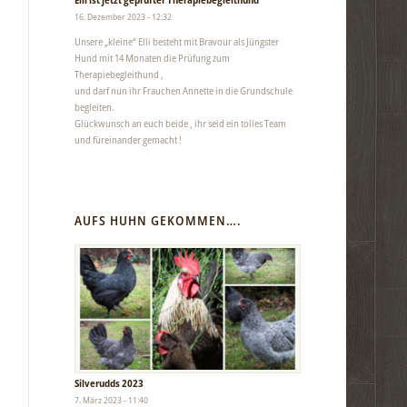
16. Dezember 2023 - 12:32
Unsere „kleine“ Elli besteht mit Bravour als Jüngster
Hund mit 14 Monaten die Prüfung zum
Therapiebegleithund ,
und darf nun ihr Frauchen Annette in die Grundschule
begleiten.
Glückwunsch an euch beide , ihr seid ein tolles Team
und füreinander gemacht !
AUFS HUHN GEKOMMEN….
Silverudds 2023
7. März 2023 - 11:40