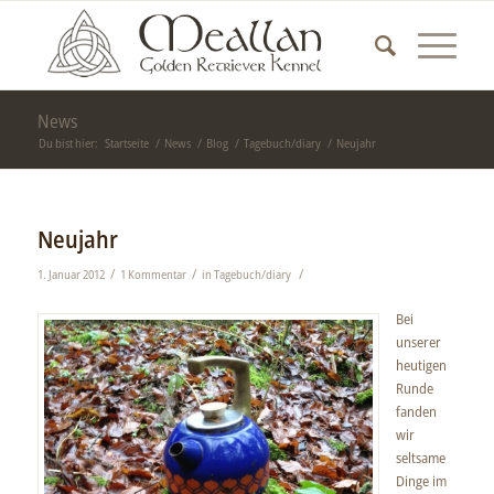
News
Du bist hier:
Startseite
/
News
/
Blog
/
Tagebuch/diary
/
Neujahr
Neujahr
/
/
/
1. Januar 2012
1 Kommentar
in
Tagebuch/diary
Bei
unserer
heutigen
Runde
fanden
wir
seltsame
Dinge im