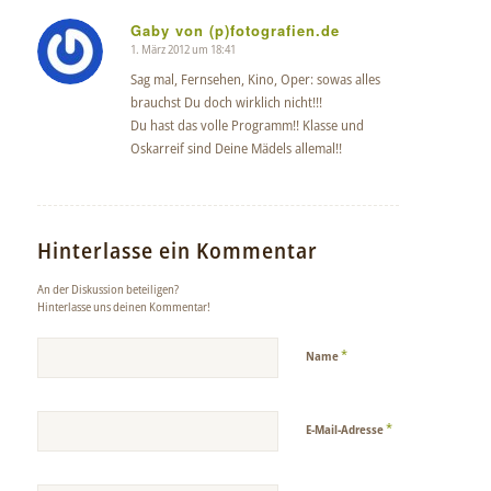
Gaby von (p)fotografien.de
1. März 2012 um 18:41
sagte:
Sag mal, Fernsehen, Kino, Oper: sowas alles
brauchst Du doch wirklich nicht!!!
Du hast das volle Programm!! Klasse und
Oskarreif sind Deine Mädels allemal!!
Hinterlasse ein Kommentar
An der Diskussion beteiligen?
Hinterlasse uns deinen Kommentar!
*
Name
*
E-Mail-Adresse