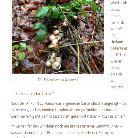
Wald – ob
da wohl
jemand
heimlich
wohnt?
Im
Umland
böllerte es
ab 10 Uhr
wieder
fleissig –
ob sich
Ein Kesselchen mit Dschinn?
wohl
manche
im Kalender vertan haben?
Nach der Ankunft zu Hause war allgemeine Gartendusche angesagt – bei
einzelnen ganz bestimmten Hunden allerdings funktioniert das erst,
wenn sie fertig mit dem Wasserstrahl gekämpft haben – *zu Inis schiel*
Im Garten fanden wir dann noch ein uraltes unserer Gummihühner –
was wir dann sehr zur Freude von daheimgebliebener Penny mit