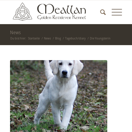
News
Du bist hier:
Startseite
/
News
/
Blog
/
Tagebuch/diary
/
Die Youngsterin