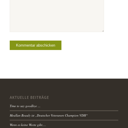
AKTUELLE BEITRÄGE
Time to say goodbye …
Meallan Beauly ist „Deutscher Veteranen Champion VDH“
Wenn es keine Worte gibt….