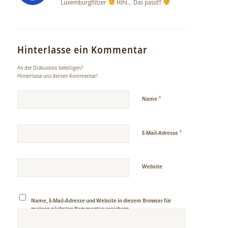
Luxemburgflitzer
Hihi… Das passt!!
Hinterlasse ein Kommentar
An der Diskussion beteiligen?
Hinterlasse uns deinen Kommentar!
*
Name
*
E-Mail-Adresse
Website
Name, E-Mail-Adresse und Website in diesem Browser für
meinen nächsten Kommentar speichern.