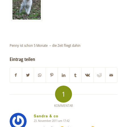
Penny ist schon 5 Monate – die Zeit fliegt dahin
Eintrag teilen
1
KOMMENTAR
Sandra & co
23. November 2011 um 17:42
sagte: