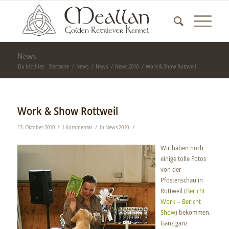
News
Du bist hier:
Startseite
/
News
/
News
/
News 2010
/
Work & Show Rottweil
Work & Show Rottweil
/
/
/
13. Oktober 2010
1 Kommentar
in
News 2010
Wir haben noch
einige tolle Fotos
von der
Pfostenschau in
Rottweil (
Bericht
Work
–
Bericht
Show
) bekommen.
Ganz ganz