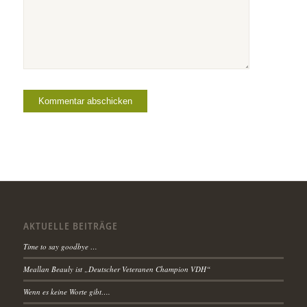
AKTUELLE BEITRÄGE
Time to say goodbye …
Meallan Beauly ist „Deutscher Veteranen Champion VDH“
Wenn es keine Worte gibt….