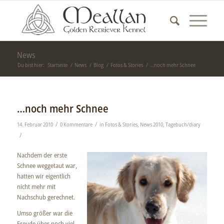
News
Du bist hier:
Startseite
/
News
/
Blog
/
Fotos & Stories
/
…noch mehr Schnee
…noch mehr Schnee
/
/
14. Februar 2010
0 Kommentare
in
Fotos & Stories
,
News 2010
,
Tagebuch/diary
/
Nachdem der erste
Schnee weggetaut war,
hatten wir eigentlich
nicht mehr mit
Nachschub gerechnet.
Umso größer war die
Freude über noch viel