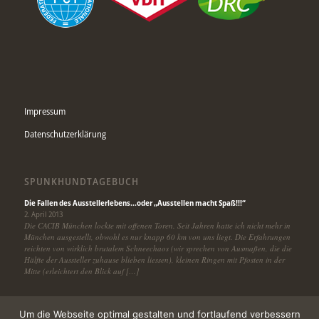
Impressum
Datenschutzerklärung
SPUNKHUNDTAGEBUCH
Die Fallen des Ausstellerlebens…oder „Ausstellen macht Spaß!!!“
2. April 2013
Die CACIB München lockte mit offenen Toren. Seit Jahren hatte ich nicht mehr in
München ausgestellt, obwohl es nur knapp 60 km von uns liegt. Die Erfahrungen
reichten von wirklich brutalem Schneechaos (wir sprechen von Ausmaßen, die die
Hälfte der Aussteller zuhause blieben liessen), kleinen Ringen mit Pfosten in der
Mitte (erleichtert den Blick auf […]
Um die Webseite optimal gestalten und fortlaufend verbessern