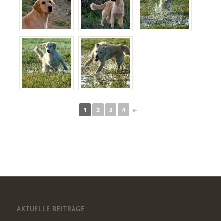
1
2
3
4
►
AKTUELLE BEITRÄGE