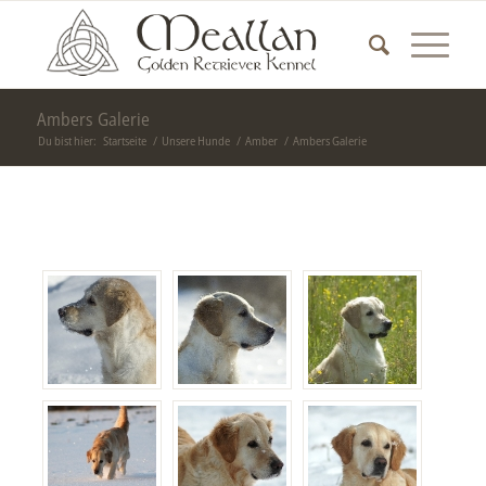
Ambers Galerie
Du bist hier:
Startseite
/
Unsere Hunde
/
Amber
/
Ambers Galerie