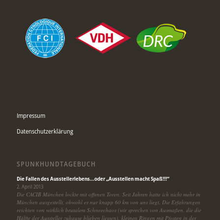
Impressum
Datenschutzerklärung
SPUNKHUNDTAGEBUCH
Die Fallen des Ausstellerlebens…oder „Ausstellen macht Spaß!!!“
2. April 2013
Die CACIB München lockte mit offenen Toren. Seit Jahren hatte ich nicht mehr in
München ausgestellt, obwohl es nur knapp 60 km von uns liegt. Die Erfahrungen
reichten von wirklich brutalem Schneechaos (wir sprechen von Ausmaßen, die die
Hälfte der Aussteller zuhause blieben liessen), kleinen Ringen mit Pfosten in der