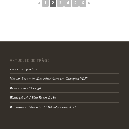
◄
1
2
3
4
5
6
►
AKTUELLE BEITRÄGE
Time to say goodbye …
Meallan Beauly ist „Deutscher Veteranen Champion VDH“
Wenn es keine Worte gibt….
Wurftagebuch I-Wurf Robin & Mio
Wir warten auf den I-Wurf ! Trächtigkeitstagebuch….