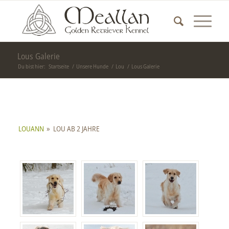
Lous Galerie
Du bist hier:
Startseite
/
Unsere Hunde
/
Lou
/
Lous Galerie
LOUANN
»
LOU AB 2 JAHRE