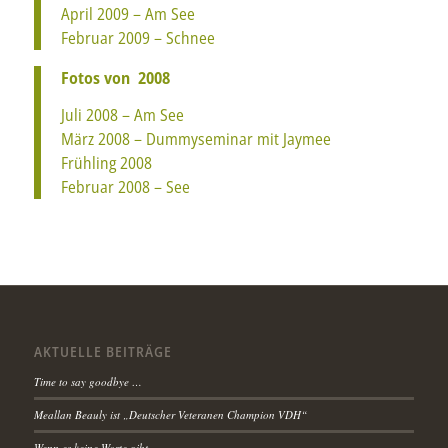
April 2009 – Am See
Februar 2009 – Schnee
Fotos von 2008
Juli 2008 – Am See
März 2008 – Dummyseminar mit Jaymee
Frühling 2008
Februar 2008 – See
AKTUELLE BEITRÄGE
Time to say goodbye …
Meallan Beauly ist „Deutscher Veteranen Champion VDH“
Wenn es keine Worte gibt….