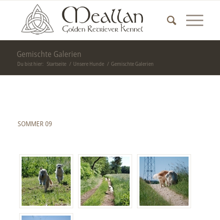
Gemischte Galerien
Du bist hier:
Startseite
/
Unsere Hunde
/
Gemischte Galerien
SOMMER 09