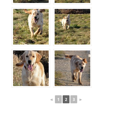
◄
1
2
3
►