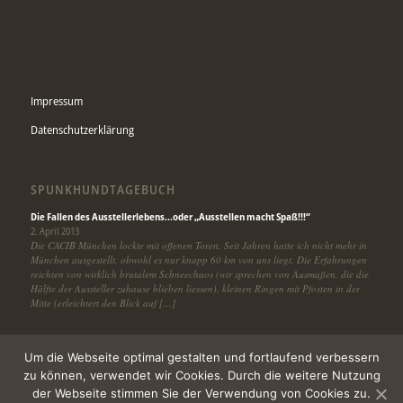
Impressum
Datenschutzerklärung
SPUNKHUNDTAGEBUCH
Die Fallen des Ausstellerlebens…oder „Ausstellen macht Spaß!!!“
2. April 2013
Die CACIB München lockte mit offenen Toren. Seit Jahren hatte ich nicht mehr in
München ausgestellt, obwohl es nur knapp 60 km von uns liegt. Die Erfahrungen
reichten von wirklich brutalem Schneechaos (wir sprechen von Ausmaßen, die die
Hälfte der Aussteller zuhause blieben liessen), kleinen Ringen mit Pfosten in der
Mitte (erleichtert den Blick auf […]
Um die Webseite optimal gestalten und fortlaufend verbessern
zu können, verwendet wir Cookies. Durch die weitere Nutzung
der Webseite stimmen Sie der Verwendung von Cookies zu.